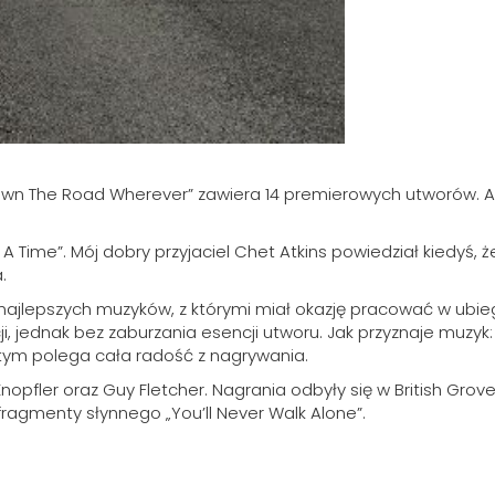
wn The Road Wherever” zawiera 14 premierowych utworów. Art
Time”. Mój dobry przyjaciel Chet Atkins powiedział kiedyś, ż
.
ajlepszych muzyków, z którymi miał okazję pracować w ubiegł
, jednak bez zaburzania esencji utworu. Jak przyznaje muzyk:
tym polega cała radość z nagrywania.
fler oraz Guy Fletcher. Nagrania odbyły się w British Grove
ragmenty słynnego „You’ll Never Walk Alone”.