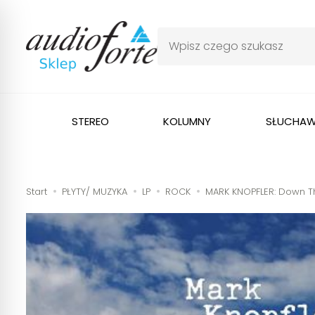
STEREO
KOLUMNY
SŁUCHAW
Start
PŁYTY/ MUZYKA
LP
ROCK
MARK KNOPFLER: Down T