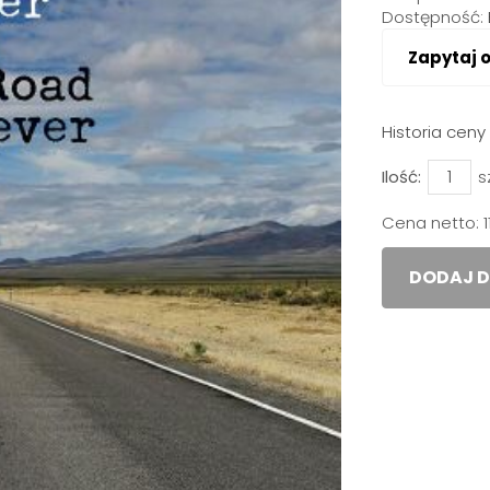
Dostępność:
Zapytaj 
Historia cen
Ilość:
s
Cena netto:
DODAJ D