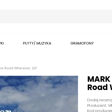
Wyszukaj
KI
PŁYTY/ MUZYKA
GRAMOFONY
he Road Wherever, 2LP
MARK 
Road 
Dodaj recenzj
Producent:
VI
Kod producen