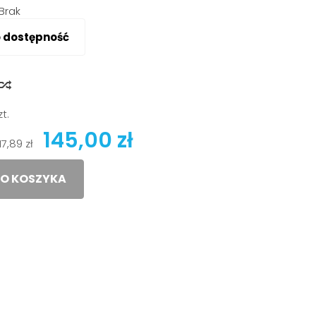
Brak
o dostępność
y
zt.
145,00 zł
117,89 zł
O KOSZYKA