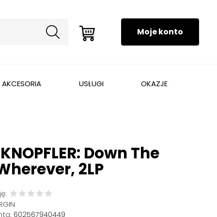
AKCESORIA
USŁUGI
OKAZJE
KNOPFLER: Down The
Wherever, 2LP
ę:
RGIN
ta:
602567940449