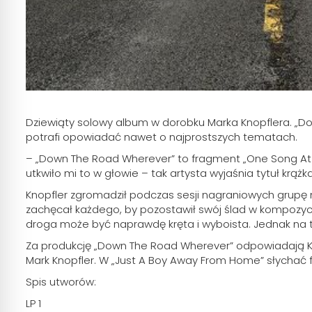
Dziewiąty solowy album w dorobku Marka Knopflera. „Do
potrafi opowiadać nawet o najprostszych tematach.
– „Down The Road Wherever” to fragment „One Song At A 
utkwiło mi to w głowie – tak artysta wyjaśnia tytuł krążka
Knopfler zgromadził podczas sesji nagraniowych grupę n
zachęcał każdego, by pozostawił swój ślad w kompozycji
droga może być naprawdę kręta i wyboista. Jednak na 
Za produkcję „Down The Road Wherever” odpowiadają Knop
Mark Knopfler. W „Just A Boy Away From Home” słychać f
Spis utworów:
LP 1