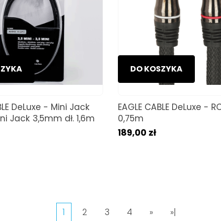
SZYKA
DO KOSZYKA
LE DeLuxe - Mini Jack
EAGLE CABLE DeLuxe - RC
i Jack 3,5mm dł. 1,6m
0,75m
189,00 zł
1
2
3
4
»
»|