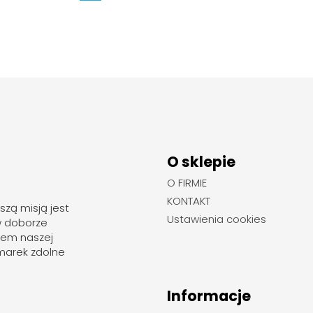
O sklepie
O FIRMIE
KONTAKT
szą misją jest
Ustawienia cookies
w doborze
rem naszej
marek zdolne
Informacje