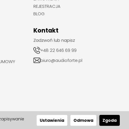
REJESTRACJA
BLOG
Kontakt
Zadzwoń lub napisz
+48 22 646 69 99
biuro@audioforte.pl
 UMOWY
 zapisywanie
realizacja 2024
Ustawienia
Odmowa
Zgoda