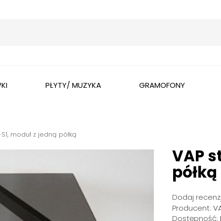
Wyszukaj
KI
PŁYTY/ MUZYKA
GRAMOFONY
R-S1, moduł z jedną półką
VAP st
półką
Dodaj recenzj
Producent:
V
Dostępność: