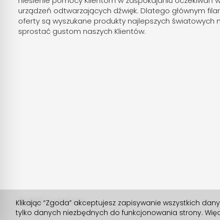
niesienie pomocy Klientom w zaspokajaniu oczekiwań 
urządzeń odtwarzających dźwięk. Dlatego głównym fila
oferty są wyszukane produkty najlepszych światowych 
sprostać gustom naszych Klientów.
© 2026 Audioforte
Klikając “Zgoda” akceptujesz zapisywanie wszystkich dan
tylko danych niezbędnych do funkcjonowania strony. Więc