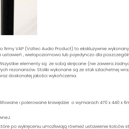
o firmy VAP (Voltec Audio Product) to ekskluzywnie wykonan
i ustawień , wielopoziomowo lub pojedynczo dla poszczegól
i. Wszystkie elementy są ze sobą skręcane (nie zawiera żad
ych rezonansów. Stoliki wykonane są ze stali szlachetnej w
raz doskonałej jakości wykończenia.
zlifowane i polerowane krawędzie o wymiarach 470 x 440 x 6
wneJ.
które po wykręceniu umożliwiają również ustawienie kolców s