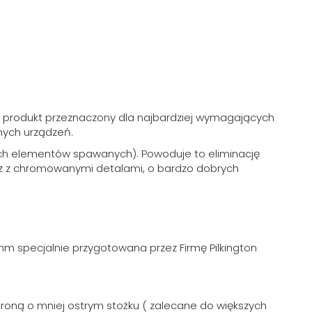
y produkt przeznaczony dla najbardziej wymagających
nych urządzeń.
nych elementów spawanych). Powoduje to eliminację
raz z chromowanymi detalami, o bardzo dobrych
mm specjalnie przygotowana przez Firmę Pilkington
troną o mniej ostrym stożku ( zalecane do większych