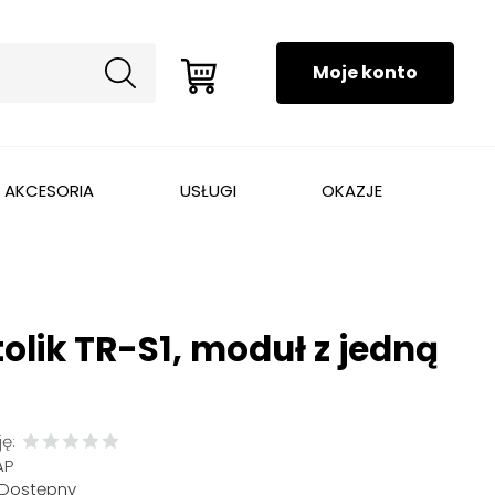
AKCESORIA
USŁUGI
OKAZJE
olik TR-S1, moduł z jedną
ę:
AP
Dostępny