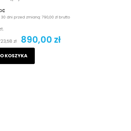
y
 30 dni przed zmianą:
790,00 zł brutto
zt.
890,00 zł
723,58 zł
O KOSZYKA