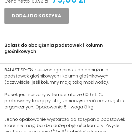
Cena netto:
60,98 zł
DODAJ DO KOSZYKA
Balast do obciążenia podstawek i kolumn
głośnikowych
BALAST SP-T8 z suszonego piasku do dociążania
podstawek głośnikowych i kolumn głośnikowych
(oczywiście, jeśli kolumny mają taką możliwość).
Piasek jest suszony w temperaturze 600 st. C,
pozbawiony frakcji pylistej, zanieczyszczeń oraz cząstek
organicznych. Opakowanie 5 l, waga 8 kg.
Jedno opakowanie wystarcza do zasypania podstawek
które nie mają bardzo dużej objętości komory. Zwykle
wystarcza zasypanie 1/2 - 3/4 objętości komory.