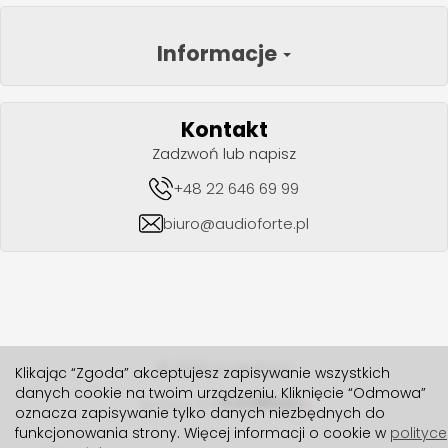
Informacje
Kontakt
Zadzwoń lub napisz
+48 22 646 69 99
biuro@audioforte.pl
© 2026 Audioforte
Klikając “Zgoda” akceptujesz zapisywanie wszystkich
danych cookie na twoim urządzeniu. Kliknięcie “Odmowa”
realizacja 2024
oznacza zapisywanie tylko danych niezbędnych do
funkcjonowania strony. Więcej informacji o cookie w
polityce