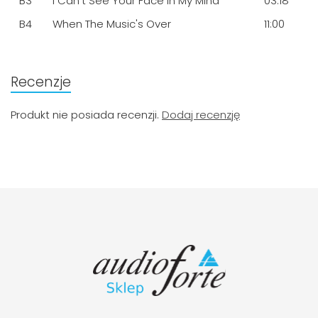
B3
I Can't See Your Face In My Mind
03:18
B4
When The Music's Over
11:00
Recenzje
Produkt nie posiada recenzji.
Dodaj recenzję