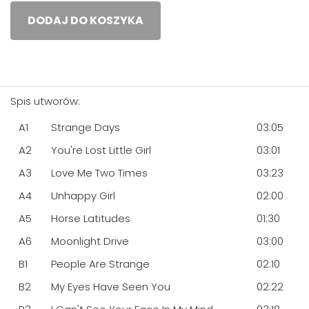
DODAJ DO KOSZYKA
Spis utworów:
A1
Strange Days
03:05
A2
You're Lost Little Girl
03:01
A3
Love Me Two Times
03:23
A4
Unhappy Girl
02:00
A5
Horse Latitudes
01:30
A6
Moonlight Drive
03:00
B1
People Are Strange
02:10
B2
My Eyes Have Seen You
02:22