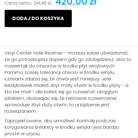
420,00 zł
Cena netto:
341,46 zł
DODAJ DO KOSZYKA
Vinyl Center Hole Reamer - możesz sobie uświadomić,
że go potrzebujesz dopiero gdy go zdobędziesz. Jest to
rozwiertak do otworów w środku płyt winylowych.
Pomimo ścisłej tolerancji otworu w środku winylu,
czasami zdarza się, że otwór jest mniejszy. Jeśli
kiedykolwiek miałeś zbyt mały otwór w środku płyty - a
kto nie miał - ale bałeś się go rozwiercić okrągłym
pilnikiem, obawiając się, że nierówne rozwiercenie
spowoduje zbyt duży otwór, to urządzenie jest
rozwiązaniem.
Zaprojektowane, aby umożliwić kontrolę podczas
korygowania średnicy w środku winyla i jest bardzo
proste w użyciu.