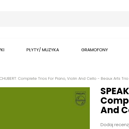
Wyszukaj
KI
PŁYTY/ MUZYKA
GRAMOFONY
UBERT: Complete Trios For Piano, Violin And Cello - Beaux Arts Trio
SPEAK
Comple
And Ce
Dodaj recenzj