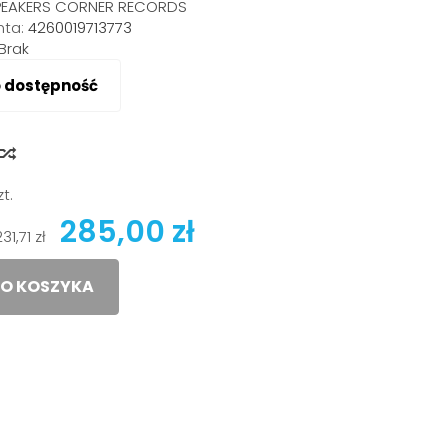
PEAKERS CORNER RECORDS
ta:
4260019713773
Brak
o dostępność
y
zt.
285,00 zł
231,71 zł
O KOSZYKA