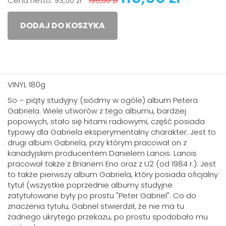
Cena netto:
93,50 zł
135,00 zł
DODAJ DO KOSZYKA
VINYL 180g
So – piąty studyjny (siódmy w ogóle) album Petera
Gabriela. Wiele utworów z tego albumu, bardziej
popowych, stało się hitami radiowymi, część posiada
typowy dla Gabriela eksperymentalny charakter. Jest to
drugi album Gabriela, przy którym pracował on z
kanadyjskim producentem Danielem Lanois. Lanois
pracował także z Brianem Eno oraz z U2 (od 1984 r.). Jest
to także pierwszy album Gabriela, który posiada oficjalny
tytuł (wszystkie poprzednie albumy studyjne
zatytułowane były po prostu "Peter Gabriel". Co do
znaczenia tytułu, Gabriel stwierdził, że nie ma tu
żadnego ukrytego przekazu, po prostu spodobało mu