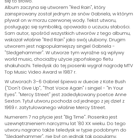
się to słowo.
Album zaczyna się utworem "Red Rain", który
zainspirowany został jednym ze snów Gabriela, w którym
pływał on w morzu czerwonej wody. Tekst utworu,
posługując się symboliką, opowiada o uczuciu słabości.
Sam autor, spośród wszystkich utworów z tego albumu,
wskazał właśnie "Red Rain" jako swój ulubiony. Drugim
utworem jest najpopularniejszy singiel Gabriela -
"Sledgehammer". W utworze tym wyraźne są wpływy
world music, chociażby użycie japońskiego fletu
shakuhachi. Teledysk do tej piosenki wygrał nagrodę MTV
Top Music Video Award w 1987 r.
W utworach 3–6 Gabriel śpiewa w duecie z Kate Bush
("Don't Give Up", "That Voice Again" i singiel - "In Your
Eyes". "Mercy Street" jest zadedykowany poetce Anne
Sexton. Tytuł utworu pochodzi od jednego z jej dzieł z
1969 r. zatytułowanego właśnie Mercy Street.
Numerem 7 na płycie jest "Big Time". Piosenka jest
uzewnętrznieniem narcyzmu lat '80 XX wieku. Do tego
utworu nagrano także teledysk w typie podobnym do
"Sledgehammer", nie był on jednak tak popularny.