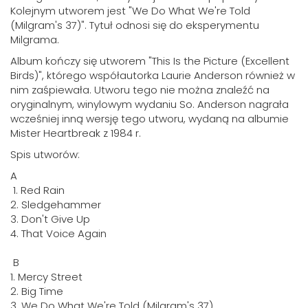
Kolejnym utworem jest "We Do What We're Told
(Milgram's 37)". Tytuł odnosi się do eksperymentu
Milgrama.
Album kończy się utworem "This Is the Picture (Excellent
Birds)", którego współautorka Laurie Anderson również w
nim zaśpiewała. Utworu tego nie można znaleźć na
oryginalnym, winylowym wydaniu So. Anderson nagrała
wcześniej inną wersję tego utworu, wydaną na albumie
Mister Heartbreak z 1984 r.
Spis utworów:
A
1. Red Rain
2. Sledgehammer
3. Don't Give Up
4. That Voice Again
B
1. Mercy Street
2. Big Time
3. We Do What We're Told (Milgram's 37)