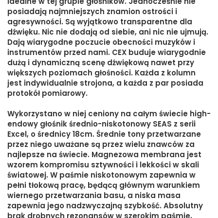
idealne w tej grupie głośników. Jednocześnie nie
posiadają najmniejszych znamion ostrości i
agresywności. Są wyjątkowo transparentne dla
dźwięku. Nic nie dodają od siebie, ani nic nie ujmują.
Dają wiarygodne poczucie obecności muzyków i
instrumentów przed nami. CEX buduje wiarygodnie
dużą i dynamiczną scenę dźwiękową nawet przy
większych poziomach głośności. Każda z kolumn
jest indywidualnie strojona, a każda z par posiada
protokół pomiarowy.
Wykorzystano w niej ceniony na całym świecie high-
endowy głośnik średnio-niskotonowy SEAS z serii
Excel, o średnicy 18cm. Średnie tony przetwarzane
przez niego uważane są przez wielu znawców za
najlepsze na świecie. Magnezowa membrana jest
wzorem kompromisu sztywności i lekkości w skali
światowej. W paśmie niskotonowym zapewnia w
pełni tłokową pracę, będącą głównym warunkiem
wiernego przetwarzania basu, a niska masa
zapewnia jego nadzwyczajną szybkość. Absolutny
brak drobnych rezonansów w szerokim paśmie,