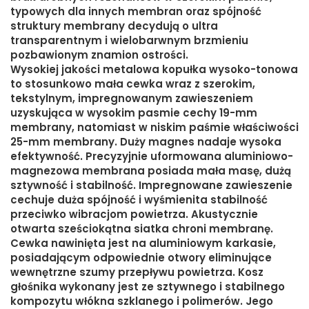
typowych dla innych membran oraz spójność
struktury membrany decydują o ultra
transparentnym i wielobarwnym brzmieniu
pozbawionym znamion ostrości.
Wysokiej jakości metalowa kopułka wysoko-tonowa
to stosunkowo mała cewka wraz z szerokim,
tekstylnym, impregnowanym zawieszeniem
uzyskująca w wysokim pasmie cechy 19-mm
membrany, natomiast w niskim paśmie właściwości
25-mm membrany. Duży magnes nadaje wysoka
efektywność. Precyzyjnie uformowana aluminiowo-
magnezowa membrana posiada mała masę, dużą
sztywność i stabilność. Impregnowane zawieszenie
cechuje duża spójność i wyśmienita stabilność
przeciwko wibracjom powietrza. Akustycznie
otwarta sześciokątna siatka chroni membranę.
Cewka nawinięta jest na aluminiowym karkasie,
posiadającym odpowiednie otwory eliminujące
wewnętrzne szumy przepływu powietrza. Kosz
głośnika wykonany jest ze sztywnego i stabilnego
kompozytu włókna szklanego i polimerów. Jego