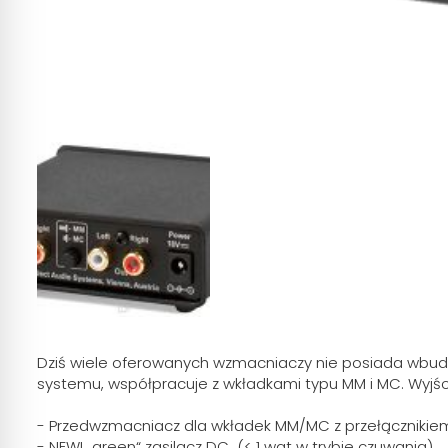
Dziś wiele oferowanych wzmacniaczy nie posiada wb
systemu, współpracuje z wkładkami typu MM i MC. Wyjś
- Przedwzmacniacz dla wkładek MM/MC z przełącznikie
- NEW! „green“ zasilacz DC (< 1 wat w trybie czuwania)