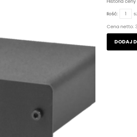
Historia cen
Ilość:
s
Cena netto:
DODAJ D