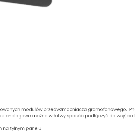
udowanych modułów przedwzmacniacza gramofonowego. Pho
cie analogowe można w łatwy sposób podłączyć do wejścia li
m na tylnym panelu