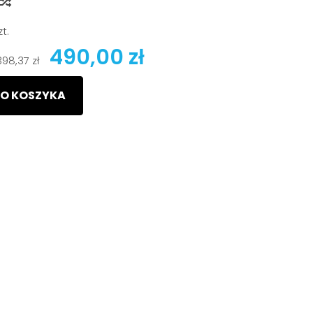
y
zt.
490,00 zł
398,37 zł
O KOSZYKA