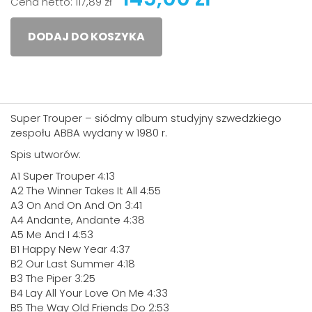
Cena netto:
117,89 zł
DODAJ DO KOSZYKA
Super Trouper – siódmy album studyjny szwedzkiego
zespołu ABBA wydany w 1980 r.
Spis utworów:
A1 Super Trouper 4:13
A2 The Winner Takes It All 4:55
A3 On And On And On 3:41
A4 Andante, Andante 4:38
A5 Me And I 4:53
B1 Happy New Year 4:37
B2 Our Last Summer 4:18
B3 The Piper 3:25
B4 Lay All Your Love On Me 4:33
B5 The Way Old Friends Do 2:53