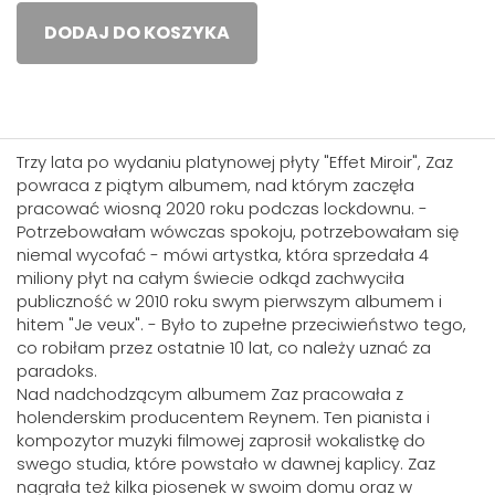
DODAJ DO KOSZYKA
Trzy lata po wydaniu platynowej płyty "Effet Miroir", Zaz
powraca z piątym albumem, nad którym zaczęła
pracować wiosną 2020 roku podczas lockdownu. -
Potrzebowałam wówczas spokoju, potrzebowałam się
niemal wycofać - mówi artystka, która sprzedała 4
miliony płyt na całym świecie odkąd zachwyciła
publiczność w 2010 roku swym pierwszym albumem i
hitem "Je veux". - Było to zupełne przeciwieństwo tego,
co robiłam przez ostatnie 10 lat, co należy uznać za
paradoks.
Nad nadchodzącym albumem Zaz pracowała z
holenderskim producentem Reynem. Ten pianista i
kompozytor muzyki filmowej zaprosił wokalistkę do
swego studia, które powstało w dawnej kaplicy. Zaz
nagrała też kilka piosenek w swoim domu oraz w