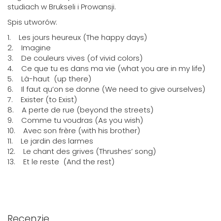
studiach w Brukseli i Prowansji.
Spis utworów:
1. Les jours heureux (The happy days)
2. Imagine
3. De couleurs vives (of vivid colors)
4. Ce que tu es dans ma vie (what you are in my life)
5. Là-haut (up there)
6. Il faut qu’on se donne (We need to give ourselves)
7. Exister (to Exist)
8. A perte de rue (beyond the streets)
9. Comme tu voudras (As you wish)
10. Avec son frère (with his brother)
11. Le jardin des larmes
12. Le chant des grives (Thrushes’ song)
13. Et le reste (And the rest)
Recenzje