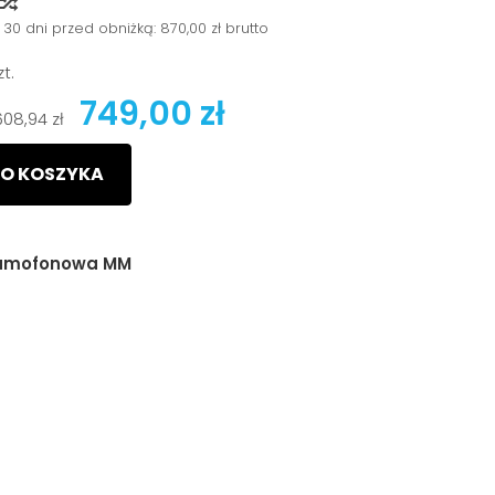
y
 30 dni przed obniżką:
870,00 zł brutto
zt.
749,00 zł
608,94 zł
O KOSZYKA
ramofonowa MM