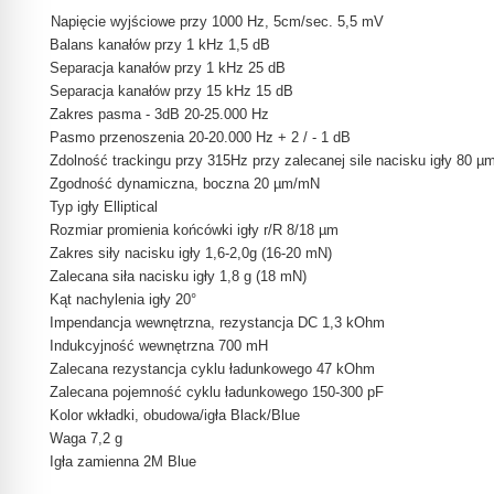
Napięcie wyjściowe przy 1000 Hz, 5cm/sec. 5,5 mV
Balans kanałów przy 1 kHz 1,5 dB
Separacja kanałów przy 1 kHz 25 dB
Separacja kanałów przy 15 kHz 15 dB
Zakres pasma - 3dB 20-25.000 Hz
Pasmo przenoszenia 20-20.000 Hz + 2 / - 1 dB
Zdolność trackingu przy 315Hz przy zalecanej sile nacisku igły 80 µ
Zgodność dynamiczna, boczna 20 µm/mN
Typ igły Elliptical
Rozmiar promienia końcówki igły r/R 8/18 µm
Zakres siły nacisku igły 1,6-2,0g (16-20 mN)
Zalecana siła nacisku igły 1,8 g (18 mN)
Kąt nachylenia igły 20°
Impendancja wewnętrzna, rezystancja DC 1,3 kOhm
Indukcyjność wewnętrzna 700 mH
Zalecana rezystancja cyklu ładunkowego 47 kOhm
Zalecana pojemność cyklu ładunkowego 150-300 pF
Kolor wkładki, obudowa/igła Black/Blue
Waga 7,2 g
Igła zamienna 2M Blue