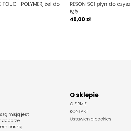
 TOUCH POLYMER, żel do
RESON SC1 płyn do czys
igły
49,00 zł
O sklepie
O FIRMIE
KONTAKT
szą misją jest
Ustawienia cookies
w doborze
rem naszej