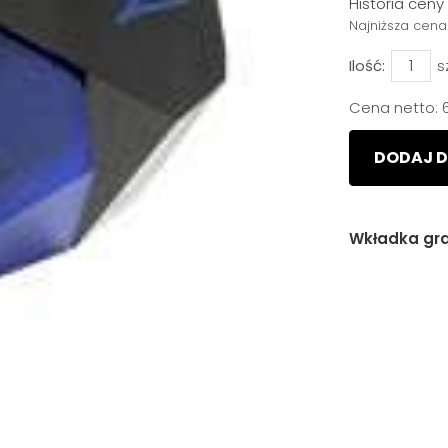
Historia cen
Najniższa cena
Ilość:
s
Cena netto:
DODAJ D
Wkładka g