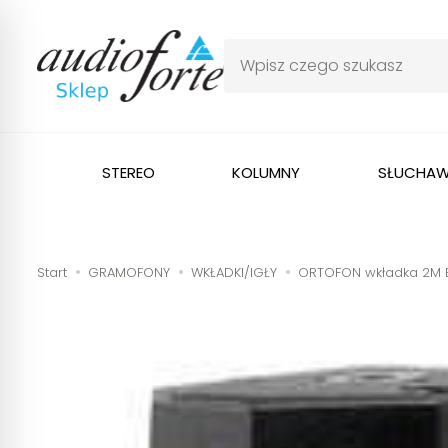
STEREO
KOLUMNY
SŁUCHAW
Start
GRAMOFONY
WKŁADKI/IGŁY
ORTOFON wkładka 2M 