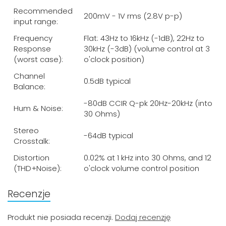
Recommended
200mV - 1V rms (2.8V p-p)
input range:
Frequency
Flat: 43Hz to 16kHz (-1dB), 22Hz to
Response
30kHz (-3dB) (volume control at 3
(worst case):
o'clock position)
Channel
0.5dB typical
Balance:
-80dB CCIR Q-pk 20Hz-20kHz (into
Hum & Noise:
30 Ohms)
Stereo
-64dB typical
Crosstalk:
Distortion
0.02% at 1 kHz into 30 Ohms, and 12
(THD+Noise):
o'clock volume control position
Recenzje
Produkt nie posiada recenzji.
Dodaj recenzję