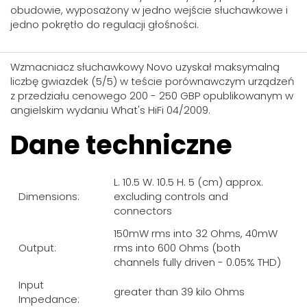
obudowie, wyposażony w jedno wejście słuchawkowe i
jedno pokrętło do regulacji głośności.
Wzmacniacz słuchawkowy Novo uzyskał maksymalną
liczbę gwiazdek (5/5) w teście porównawczym urządzeń
z przedziału cenowego 200 - 250 GBP opublikowanym w
angielskim wydaniu What's HiFi 04/2009.
Dane techniczne
L. 10.5 W. 10.5 H. 5 (cm) approx.
Dimensions:
excluding controls and
connectors
150mW rms into 32 Ohms, 40mW
Output:
rms into 600 Ohms (both
channels fully driven - 0.05% THD)
Input
greater than 39 kilo Ohms
Impedance: