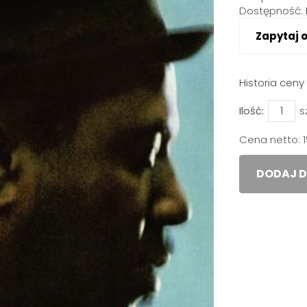
Dostępność:
Zapytaj 
Historia cen
Ilość:
s
Cena netto:
DODAJ D