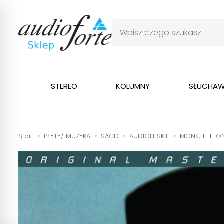
STEREO
KOLUMNY
SŁUCHAW
Start
PŁYTY/ MUZYKA
SACD
AUDIOFILSKIE
MONK, THELON