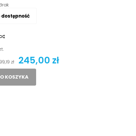
Brak
o dostępność
y
zt.
245,00 zł
199,19 zł
O KOSZYKA