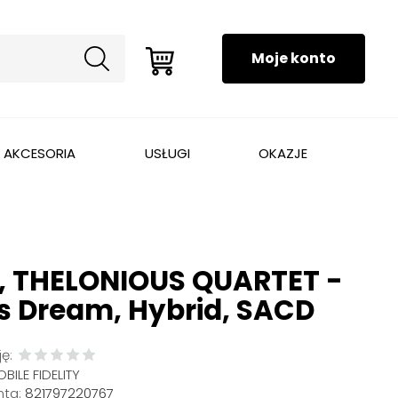
AKCESORIA
USŁUGI
OKAZJE
 THELONIOUS QUARTET -
s Dream, Hybrid, SACD
ę:
BILE FIDELITY
ta:
821797220767