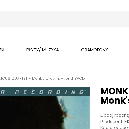
Wyszukaj
KI
PŁYTY/ MUZYKA
GRAMOFONY
IOUS QUARTET - Monk's Dream, Hybrid, SACD
MONK,
Monk'
Dodaj recenzj
Producent:
MO
Kod producen