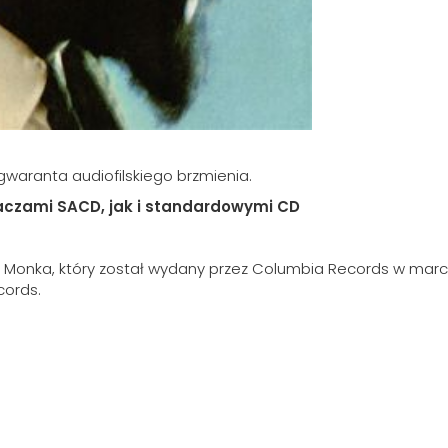
gwaranta audiofilskiego brzmienia.
aczami SACD, jak i standardowymi CD
 Monka, który został wydany przez Columbia Records w marcu
cords.