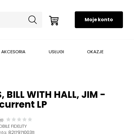
AKCESORIA
USŁUGI
OKAZJE
 BILL WITH HALL, JIM -
current LP
ę:
BILE FIDELITY
ta:
821797100311