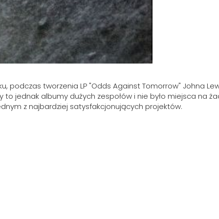
9 roku, podczas tworzenia LP "Odds Against Tomorrow" Johna Le
y to jednak albumy dużych zespołów i nie było miejsca na żad
ednym z najbardziej satysfakcjonujących projektów.