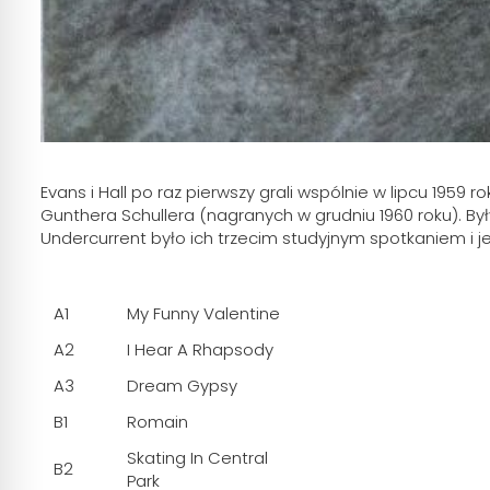
Evans i Hall po raz pierwszy grali wspólnie w lipcu 195
Gunthera Schullera (nagranych w grudniu 1960 roku). Był
Undercurrent było ich trzecim studyjnym spotkaniem i j
A1
My Funny Valentine
A2
I Hear A Rhapsody
A3
Dream Gypsy
B1
Romain
Skating In Central
B2
Park