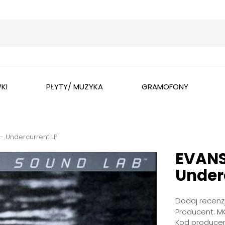
Wyszukaj
KI
PŁYTY/ MUZYKA
GRAMOFONY
M - Undercurrent LP
EVANS,
Under
Dodaj recenzj
Producent:
MO
Kod producen