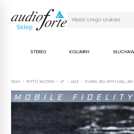
STEREO
KOLUMNY
SŁUCHAW
Start
PŁYTY/ MUZYKA
LP
JAZZ
EVANS, BILL WITH HALL, JI