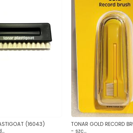
ASTIGOAT (16043)
TONAR GOLD RECORD BR
..
- szc...