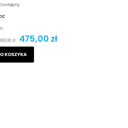
Dostępny
y
zt.
475,00 zł
386,18 zł
O KOSZYKA