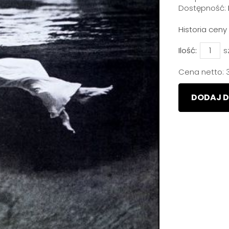
Dostępność:
Historia cen
Ilość:
s
Cena netto:
DODAJ D