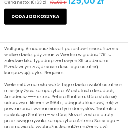
125,00 zł
Cena netto:
101,63 zł
135,00 zł
DODAJ DO KOSZYKA
Wolfgang Amadeusz Mozart pozostawił nieukończone
wielkie dzieło, gdy zmarł w Wiedniu w grudniu 1791 r.,
zaledwie kilka tygodni przed swymi 36 urodzinami.
Przedziwnym zrządzeniem losu jego ostatnią
kompozycją, było... Requiem.
Wiele mitów narosło wokół tego dzieła i wokół ostatnich
miesięcy życia kompozytora. W ostatnich dekadach,
Amadeusz ¬¬- sztuka Petera Shaffera, która stała się
oskarowym filmem w 1984 r., odegrała kluczową rolę w
powtarzaniu i wzmacnianiu tych domysłów. Teatralna
spekulacja Shaffera – w której Mozart zostaje otruty
przez swego rywala, kompozytora Antonio Salieriego –
przemawia do wyobraźni. Jednakże możemy być