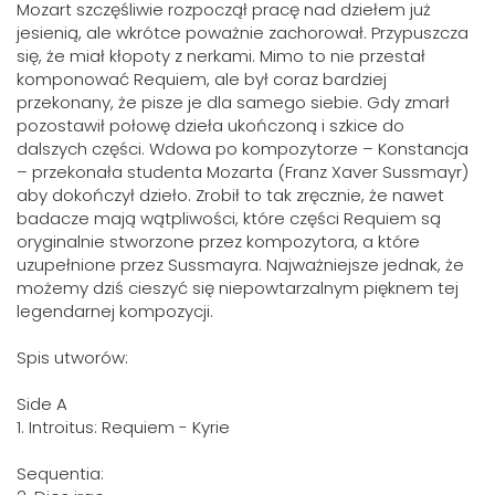
Mozart szczęśliwie rozpoczął pracę nad dziełem już
jesienią, ale wkrótce poważnie zachorował. Przypuszcza
się, że miał kłopoty z nerkami. Mimo to nie przestał
komponować Requiem, ale był coraz bardziej
przekonany, że pisze je dla samego siebie. Gdy zmarł
pozostawił połowę dzieła ukończoną i szkice do
dalszych części. Wdowa po kompozytorze – Konstancja
– przekonała studenta Mozarta (Franz Xaver Sussmayr)
aby dokończył dzieło. Zrobił to tak zręcznie, że nawet
badacze mają wątpliwości, które części Requiem są
oryginalnie stworzone przez kompozytora, a które
uzupełnione przez Sussmayra. Najważniejsze jednak, że
możemy dziś cieszyć się niepowtarzalnym pięknem tej
legendarnej kompozycji.
Spis utworów:
Side A
1. Introitus: Requiem - Kyrie
Sequentia: