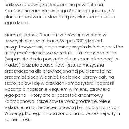
całkowicie pewni, że Requiem nie powstało na
zamówienie zamaskowanego Salieriego, jako część
planu unicestwienia Mozarta i przywłaszczenia sobie
jego dzieła.
Niemniej jednak, Requiem zamówione zostało w
dziwnych okolicznościach. W lipcu 1791 r. Mozart
przygotowywał się do premiery swych dwóch oper, które
miały mieć miejsce we wrześniu – La clemenza di Tito
(wspaniałe dzieło powstałe dla uczczenia koronacji w
Pradze) oraz Die Zauberflote (sztuka muzyczna
przeznaczona dla prowinzcjonalnej publiczności na
przedmieściach Wiednia). Posłaniec, ubrany cały na
szaro, pojawił się w drzwiach kompozytora i poprosił
Mozarta o napisanie Requiem w imieniu człowieka –
jego pana – który chciał pozostać anonimowy.
Zaproponował także sowite wynagrodzenie. Wiele
wskazuje na to, że zleceniodawcą był hrabia Franz von
Walsegg, którego młoda żona zmarła wcześniej w tym
samym roku.