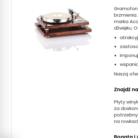
Gramofon t
brzmienia.
marka Acou
dźwięku. 
atrakcy
zastoso
imponuj
wspania
Naszą ofer
Znajdź n
Płyty winy
za doskona
potrzebny 
na rowkac
Bogata i