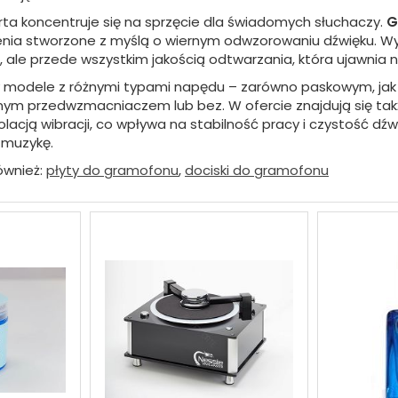
ta koncentruje się na sprzęcie dla świadomych słuchaczy.
G
nia stworzone z myślą o wiernym odwzorowaniu dźwięku. Wyr
 ale przede wszystkim jakością odtwarzania, która ujawnia n
 modele z różnymi typami napędu – zarówno paskowym, jak 
m przedwzmacniaczem lub bez. W ofercie znajdują się t
izolacją wibracji, co wpływa na stabilność pracy i czystość d
 muzykę.
ównież:
płyty do gramofonu
,
dociski do gramofonu