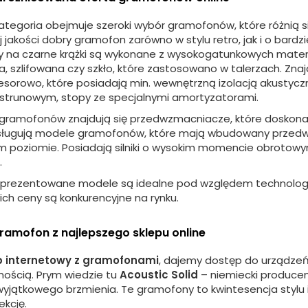
kategoria obejmuje szeroki wybór gramofonów, które różnią 
j jakości dobry gramofon zarówno w stylu retro, jak i o ba
y
na czarne krążki są wykonane z wysokogatunkowych materia
, szlifowana czy szkło, które zastosowano w talerzach. Znaj
sorowo, które posiadają min. wewnętrzną izolacją akustyczną
trunowym, stopy ze specjalnymi amortyzatorami.
 gramofonów znajdują się przedwzmacniacze
, które doskona
sługują modele
gramofonów
, które mają wbudowany przedwz
 poziomie. Posiadają silniki o wysokim
momencie
obrotowym
.
 prezentowane modele są idealne pod względem technolog
 ich ceny są konkurencyjne na rynku.
amofon z najlepszego sklepu online
p internetowy z gramofonami
, dajemy dostęp do urządze
nością. Prym wiedzie tu
Acoustic Solid
– niemiecki produce
 i wyjątkowego brzmienia. Te gramofony to kwintesencja stylu 
ekcję.