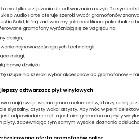
o nie tylko urządzenia do odtwarzania muzyki. To symbol st
 Sklep Audio Forte oferuje szeroki wybór gramofonów znany
stic Solid, którą zarówno my, jak i nasi klienci pokochali z
Oferowane gramofony wyróżniają się ze względu na:
jny design,
wanie najnowocześniejszych technologii,
ące osiągi,
łą barwę dźwięku.
tę uzupełnia szeroki wybór akcesoriów do gramofonów – ramio
ajlepszy odtwarzacz płyt winylowych
lowe mają swoje wierne grono melomanów, którzy cenią je za 
le słyszalny, czysty wokal artysty. Aby móc w pełni delekto
jest odpowiedni sprzęt, a jest nim gramofon na płyty winylo
h płyty, zapewniając tym samym wysokie doznania
odsłuch
 zróżnicowana oferta gramofonów online