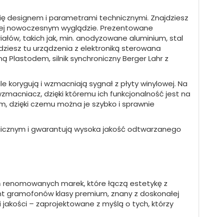
się designem i parametrami technicznymi. Znajdziesz
rdziej nowoczesnym wyglądzie. Prezentowane
łów, takich jak, min. anodyzowane aluminium, stal
dziesz tu urządzenia z elektroniką sterowana
 Plastodem, silnik synchroniczny Berger Lahr z
le korygują i wzmacniają sygnał z płyty winylowej. Na
macniacz, dzięki któremu ich funkcjonalność jest na
, dzięki czemu można je szybko i sprawnie
icznym i gwarantują wysoka jakość odtwarzanego
ń renomowanych marek, które łączą estetykę z
nt gramofonów klasy premium, znany z doskonałej
i jakości – zaprojektowane z myślą o tych, którzy