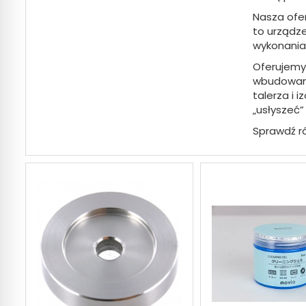
Nasza ofer
to urządze
wykonania,
Oferujemy
wbudowany
talerza i 
„usłyszeć”
Sprawdź r