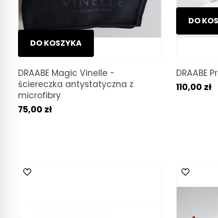
DO KO
DO KOSZYKA
DRAABE Magic Vinelle -
DRAABE P
ściereczka antystatyczna z
110,00 zł
microfibry
75,00 zł