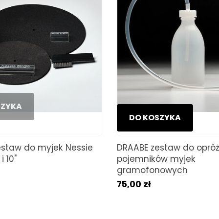
SZYKA
DO KOSZYKA
staw do myjek Nessie
DRAABE zestaw do opróż
i 10"
pojemników myjek
gramofonowych
75,00 zł