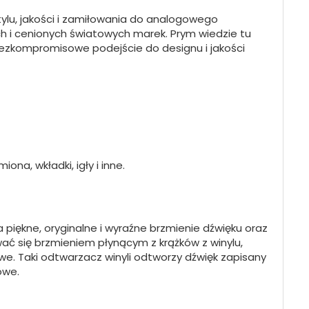
ylu, jakości i zamiłowania do analogowego
ch i cenionych światowych marek. Prym wiedzie tu
a bezkompromisowe podejście do designu i jakości
na, wkładki, igły i inne.
piękne, oryginalne i wyraźne brzmienie dźwięku oraz
wać się brzmieniem płynącym z krążków z winylu,
we. Taki odtwarzacz winyli odtworzy dźwięk zapisany
owe
.