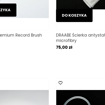
SZYKA
DO KOSZYKA
remium Record Brush
DRAABE Ścierka antysta
microfibry
75,00 zł