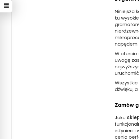
Niniejsza 
tu wysokie
gramofon
nierdzewna
mikroproce
napędem s
W ofercie
uwagę za
najwyższym
uruchomić
Wszystkie
dźwięku, a
Zamów gr
Jako
skle
funkcjonal
inżynierii
cenią perf