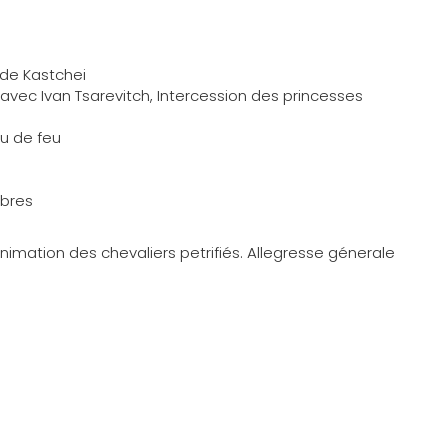
 de Kastchei
 avec Ivan Tsarevitch, Intercession des princesses
au de feu
èbres
animation des chevaliers petrifiés. Allegresse génerale