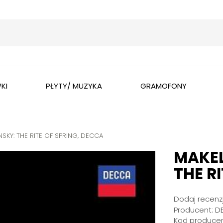
Wyszukaj
KI
PŁYTY/ MUZYKA
GRAMOFONY
NSKY: THE RITE OF SPRING, DECCA
MAKEL
THE R
Dodaj recenzj
Producent:
D
Kod producen