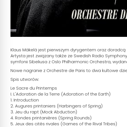
Klaus Mäkelä jest pierwszym dyrygentem oraz doradcą a
Artysta jest związany także ze Swedish Radio Symphony 
symfonii Sibeliusa z Oslo Philharmonic Orchestra, wyda
Nowe nagranie z Orchestre de Paris to dwa kultowe dzieł
Spis utworów:
Le Sacre du Printemps
I. L'Adoration de la Terre (Adoration of the Earth)
1. Introduction
2. Augures printaniers (Harbingers of Spring)
3. Jeu du rapt (Mock Abduction)
4. Rondes printanières (Spring Rounds)
5. Jeux des cités rivales (Games of the Rival Tribes)