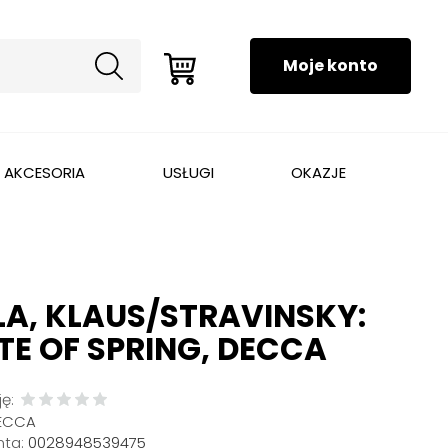
AKCESORIA
USŁUGI
OKAZJE
A, KLAUS/STRAVINSKY:
ITE OF SPRING, DECCA
ę:
ECCA
ta:
0028948539475