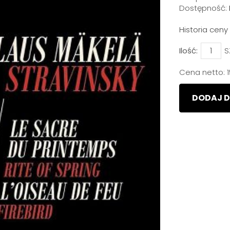
Dostępność:
Historia cen
Ilość:
S
Cena netto:
DODAJ D