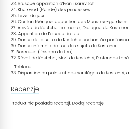
23. Brusque apparition d’Ivan Tsarevitch
24. Khorovod (Ronde) des princesses
25. Lever du jour
26. Carillon féérique, apparition des Monstres-gardiens
27. Arrivée de Kastchei l’immortel, Dialogue de Kastchei
28. Apparition de l’oiseau de feu
29. Danse de la suite de Kastchei enchantée par l’oise
30. Danse infernale de tous les sujets de Kastchei
31. Berceuse (l’oiseau de feu)
32. Réveil de Kastchei, Mort de Kastchei, Profondes ten
II. Tableau
33. Disparition du palais et des sortilèges de Kastchei, 
Recenzje
Produkt nie posiada recenzji.
Dodaj recenzję