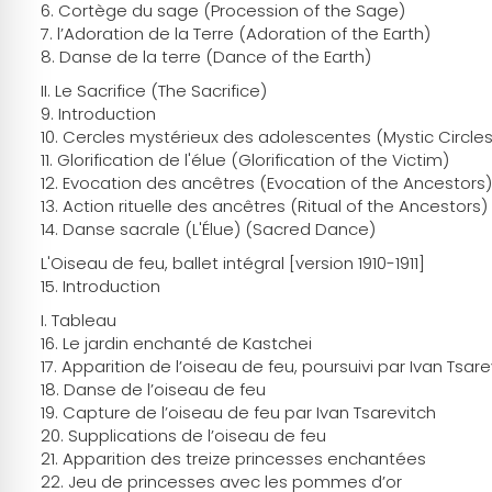
6. Cortège du sage (Procession of the Sage)
7. l’Adoration de la Terre (Adoration of the Earth)
8. Danse de la terre (Dance of the Earth)
II. Le Sacrifice (The Sacrifice)
9. Introduction
10. Cercles mystérieux des adolescentes (Mystic Circle
11. Glorification de l'élue (Glorification of the Victim)
12. Evocation des ancêtres (Evocation of the Ancestors)
13. Action rituelle des ancêtres (Ritual of the Ancestors)
14. Danse sacrale (L'Élue) (Sacred Dance)
L'Oiseau de feu, ballet intégral [version 1910-1911]
15. Introduction
I. Tableau
16. Le jardin enchanté de Kastchei
17. Apparition de l’oiseau de feu, poursuivi par Ivan Tsare
18. Danse de l’oiseau de feu
19. Capture de l’oiseau de feu par Ivan Tsarevitch
20. Supplications de l’oiseau de feu
21. Apparition des treize princesses enchantées
22. Jeu de princesses avec les pommes d’or