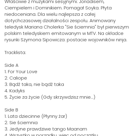
Właściwie z muzykami sesyjnymi: Joriadisem,
Ciempielem i Dominikiem. Pomagał Soyka. Płyta
niedoceniana. Dla wielu najlepsza z całej
dotychczasowej działalności zespołu. Animowany
teledysk Mariana Cholerka "Sie ściemnia" był pierwszym
polskim teledyskiem emitowanym w MTV. Na okładce
rysunki Szymona Sipowicza: postacie wojowników ninja.
Tracklista:
Side A
1. For Your Love
2. Caliope
3. Bądź taka, nie bądź taka
4. Kadyks
5. Życie za życie (Gdy skrzywdzisz mnie...)
Side B
1. Lata dziecinne (Płynny żar)
2. Sie ściemnia
3. Jedyne prawdziwe tango Maanam
4. Wszystko w porządku, więc od początku