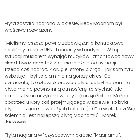
Płyta została nagrana w okresie, kiedy Maanam był
właściwe rozwiązany.
"Mieliśmy jeszcze pewne zobowiązania kontraktowe,
mieliśmy trasę w RFN i koncerty w Londynie... W tej
sytuacji musiałem wynająć muzyków i zmontować nowy
skład. Uważałem też, że - niezależnie od sytuacji -
trzeba coś nagrać. Z drugiej strony biorąc - jak sam tytuł
wskazuje - był to dla mnie najgorszy okres. Co
oznaczało, że człowiek prawie cały czas był na bani. Ta
płyta ma na pewno inną atmosferę, to słychać. Ale
akurat z tymi muzykami wtedy się przyjaźniłem. Można
dostrzec u Kory coś przejmującego w śpiewie. To była
płyta rodząca się w dużych bolach. (...) Dla wielu ludzi 'Się
ściemnia' jest najlepszą płytą Maanamu" -Marek
Jackowski.
Płyta nagrana w "czyśćcowym okresie "Maanamu".