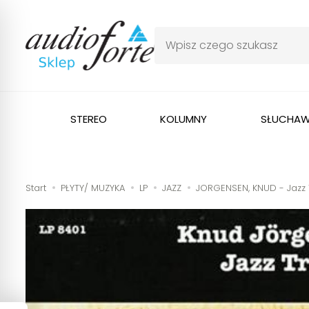
STEREO
KOLUMNY
SŁUCHAW
Start
PŁYTY/ MUZYKA
LP
JAZZ
JORGENSEN, KNUD - Jazz T