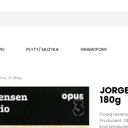
Wyszukaj
KI
PŁYTY/ MUZYKA
GRAMOFONY
rio, LP 180g
JORGEN
180g
Dodaj recenzj
Producent:
O
Kod producen