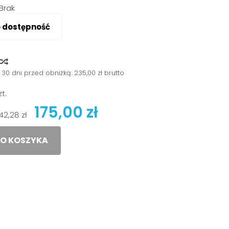
Brak
o dostępność
y
 30 dni przed obniżką:
235,00 zł brutto
zt.
175,00 zł
142,28 zł
O KOSZYKA