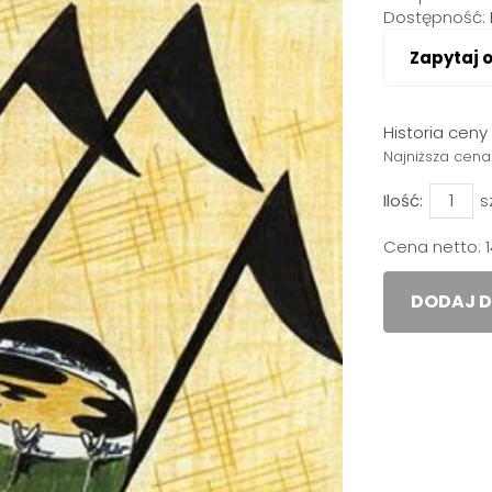
Dostępność:
Zapytaj 
Historia cen
Najniższa cena
Ilość:
s
Cena netto:
DODAJ D