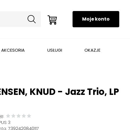
AKCESORIA
USŁUGI
OKAZJE
SEN, KNUD - Jazz Trio, LP
ę:
PUS 3
ta:
7392420840117