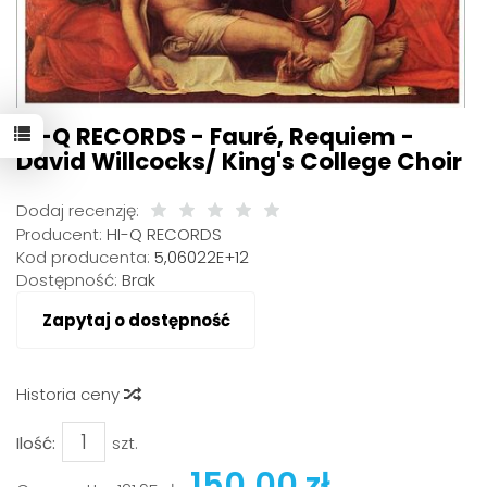
HI-Q RECORDS - Fauré, Requiem -
David Willcocks/ King's College Choir
Dodaj recenzję:
Producent:
HI-Q RECORDS
Kod producenta:
5,06022E+12
Dostępność:
Brak
Zapytaj o dostępność
Historia ceny
Ilość:
szt.
150,00 zł