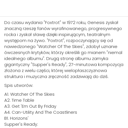
Do czasu wydania "Foxtrot" w 1972 roku, Genesis zyskał
znaczną rzeszę fanów wyrafinowanego, progresywnego
rocka i zyskał sławę dzięki inspirującym, teatralnym
występom na żywo. "Foxtrot", rozpoczynający się od
nawiedzonego "Watcher Of The Skies", zdobył uznanie
ówczesnych krytyków, którzy określili go mianem "niemal
idealnego albumu". Drugą stronę albumu zamyka
gigantyczny "Supper's Ready", 27-minutowa kompozycja
złożona z wielu części, której wielopłaszczyznowa
struktura i muzyczna zręczność zadziwiają do dziś.
Spis utworów:
A1. Watcher Of The Skies
A2. Time Table
A3. Get 'Em Out By Friday
A4. Can-Utility And The Coastliners
B1. Horizons'
Supper's Ready: