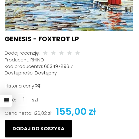
GENESIS - FOXTROT LP
Dodaj recenzję:
Producent:
RHINO
Kod producenta:
60349789617
Dostępność:
Dostępny
Historia ceny
Ilość:
szt.
155,00 zł
Cena netto:
126,02 zł
DODAJ DO KOSZYKA