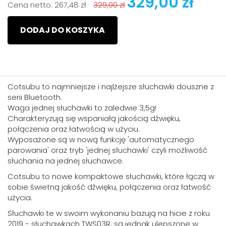
329,00 zł
Cena netto:
267,48 zł
329,00 zł
DODAJ DO KOSZYKA
Cotsubu to najmniejsze i najlżejsze słuchawki douszne z
serii Bluetooth.
Waga jednej słuchawki to zaledwie 3,5g!
Charakteryzują się wspaniałą jakością dźwięku,
połączenia oraz łatwością w użyciu.
Wyposażone są w nową funkcję 'automatycznego
parowania' oraz tryb 'jednej słuchawki' czyli możliwość
słuchania na jednej słuchawce.
Cotsubu to nowe kompaktowe słuchawki, które łączą w
sobie świetną jakość dźwięku, połączenia oraz łatwość
użycia.
Słuchawki te w swoim wykonaniu bazują na hicie z roku
2019 - słuchawkach TWS03R, są jednak ulepszone w