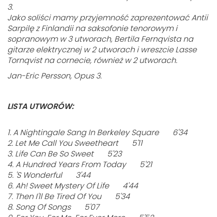
3.
Jako soliści mamy przyjemność zaprezentować Antii
Sarpilę z Finlandii na saksofonie tenorowym i
sopranowym w 3 utworach, Bertila Fernqvista na
gitarze elektrycznej w 2 utworach i wreszcie Lasse
Tornqvist na cornecie, również w 2 utworach.
Jan-Eric Persson, Opus 3.
LISTA UTWORÓW:
1. A Nightingale Sang In Berkeley Square 6'34
2. Let Me Call You Sweetheart 5'11
3. Life Can Be So Sweet 5'23
4. A Hundred Years From Today 5'21
5. 'S Wonderful 3'44
6. Ah! Sweet Mystery Of Life 4'44
7. Then I'll Be Tired Of You 5'34
8. Song Of Songs 5'07