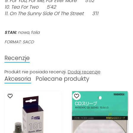
9. For You, For Me, For Ever More 5'52
10. Tea For Two 5'42
11. On The Sunny Side Of The Street 3'11
STAN:
nowa, folia
FORMAT: SACD
Recenzje
Produkt nie posiada recenzji.
Dodaj recenzję
Akcesoria
Polecane produkty