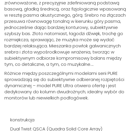
zrównoważone, z precyzyjnie zdefiniowaną podstawą
basową, gładką średnicą, oraz fizjologicznie wpasowaną
w resztę pasma akustycznego, górą. Srebro na złączach
przesuwa równowagę tonalną w kierunku góry pasma,
jednocześnie dając bardziej konturowy, subiektywnie
szybszy bas. Złoto natomiast, łagodzi dźwięk, trochę go
rozmiękcza, sprawiając, że muzyka może się wydać
bardziej relaksująca. Mieszanka powłok galwanicznych
srebra i złota wypośrodkowuje wrażenia, tworząc w
subiektywnym odbiorze kompromisowy balans między
tym, co detaliczne, a tym, co muzykalne….
Różnice między poszczególnymi modelami serii PURE
sprowadzają się do subiektywnie odbieranej rozpiętości
dynamicznej – model PURE Ultra otwiera ofertę i jest
dedykowany do kolumn dwudrożnych; idealny wybór do
monitorów lub niewielkich podłogówek.
konstrukcja
Dual Twist QSCA (Quadra Solid Core Array)