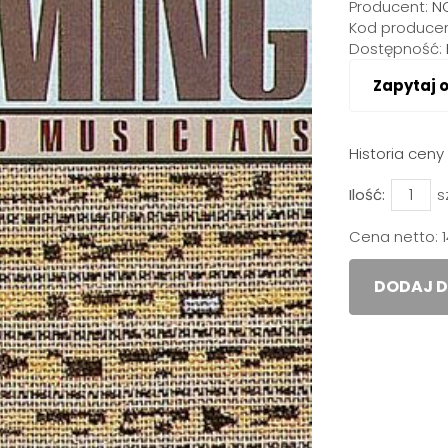
Producent:
N
Kod producen
Dostępność:
Zapytaj 
Historia cen
Ilość:
s
Cena netto:
DODAJ D