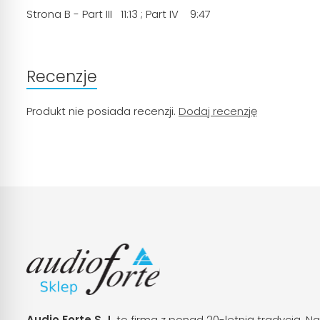
Strona B - Part III 11:13 ; Part IV 9:47
Recenzje
Produkt nie posiada recenzji.
Dodaj recenzję
Audio Forte S.J.
to firma z ponad 20-letnią tradycją. Na