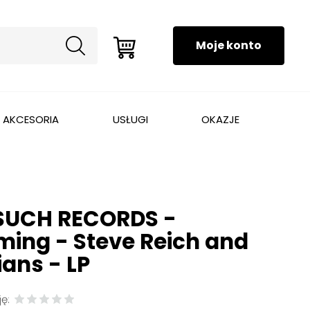
AKCESORIA
USŁUGI
OKAZJE
UCH RECORDS -
ing - Steve Reich and
ans - LP
ę: