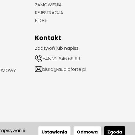
ZAMÓWIENIA
REJESTRACJA
BLOG
Kontakt
Zadzwoń lub napisz
+48 22 646 69 99
biuro@audioforte.pl
 UMOWY
 zapisywanie
realizacja 2024
Ustawienia
Odmowa
Zgoda