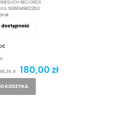
ONESUCH RECORDS
ta:
506014962253
Brak
o dostępność
y
zt.
180,00 zł
146,34 zł
O KOSZYKA