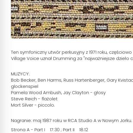
Ten symfoniczny utwór perkusyjny z 1971 roku, częściow
Village Voice uznał Drumming za "najważniejsze dzieło
MUZYCY:
Bob Becker, Ben Harms, Russ Hartenberger, Gary Kvistad
glockenspiel
Pamela Wood Ambush, Jay Clayton - głosy
Steve Reich - flażolet
Mort Silver - piccolo.
Nagranie: maj 1987 roku w RCA Studio A w Nowym Jorku.
Strona A - Part I 17:30 ; Part II 18:12