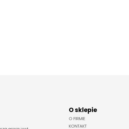
O sklepie
O FIRMIE
KONTAKT
szą misją jest