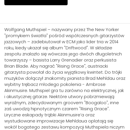
Wolfgang Muthspiel – nazywany przez The New Yorker
"promykiem światła" pośród współczesnych gitarzystów
jazzowych – zadebiutował w ECM jako lider tria w 2014
roku, kiedy ukazał się album "Driftwood". W składzie
zespołu znalazło się wówczas jego dwóch długoletnich
towarzyszy – basista Larry Grenadier oraz perkusista
Brian Blade. Aby nagrać "Rising Grace", austriacki
gitarzysta powołał do życia wyjątkowy kwintet. Do trójki
muzyków dołączył znakomity pianista Brad Mehldau oraz
wybitny trębacz młodego pokolenia - Ambrose
Akinmusire. Muthspiel gra tu zarówno na elektrycznej, jak
i akustycznej gitarze. Niektóre utwory pobrzmiewają
wyraźnym, zdecydowanym groovem "Boogaloo", inne
zaś uwodzą hipnotycznym czarem "Rising Grace".
Liryczne eskapady trąbki Akinmusire’a oraz
wystudiowane improwizacje Mehldaua oplatają się
wokół bogatego zestawu kompozycji Muthspiela niczym