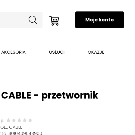
AKCESORIA
USŁUGI
OKAZJE
 CABLE - przetwornik
1
ę:
AGLE CABLE
ta:
4010409043900