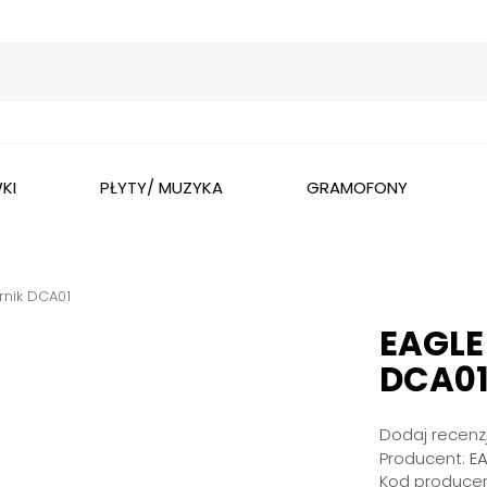
Wyszukaj
KI
PŁYTY/ MUZYKA
GRAMOFONY
rnik DCA01
EAGLE
DCA0
Dodaj recenzj
Producent:
E
Kod producen