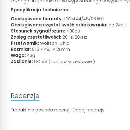
każdego urządzenia audio wyposażonego w wyjście cyf
Specyfikacja techniczna:
Obsługiwane formaty:
LPCM 44/48/96 kHz
Obsługiwana częstotliwość próbkowania:
do 24bit
Stosunek sygnał/szum:
>100dB
Zasięg częstotliwości:
20Hz~20KHz
Przetwornik:
Wolfson-Chip
Rozmiar:
61,6 × 49,1 × 21 mm
Waga:
43g
Zasilanie:
DC 5V (zasilacz w zestawie )
Recenzje
Produkt nie posiada recenzji.
Dodaj recenzję