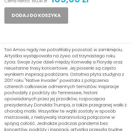
Cena netto:
150,41 zł
DODAJ DO KOSZYKA
Tori Amos nigdy nie potrafiłaby pozostać w zamknięciu.
Artystka występowała na żywo od trzynastego roku
życia. Swoje życie dzieli między Kornwalię a Florydę oraz
nieustanne trasy koncertowe. Jej piosenki są często
wynikiem inspiracji podróżami. Ostatnia płyta studyjna z
2017 roku "Native Invader" powstała z połączenia
czterech całkowicie odmiennych tematów. Inspiracje
pochodziły z podróży do Tennessee, historii
opowiadanych przez jej przodków, rozpoczęcia
prezydentury Donalda Trumpa, a także przegranej walki z
chorobą matki. Wszystkie te wątki zostały w sposób
mistrzowski, z niebywałą starannością połączone w
spójną całość. Jednakże podczas pandemii bez
koncertów, podróży i inspiracji, artystka przeszła trudne