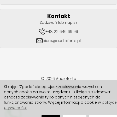
Kontakt
Zadzwoń lub napisz
+48 22 646 69 99
biuro@audioforte.pl
© 2026 Audioforte
Klikając “Zgoda” akceptujesz zapisywanie wszystkich
realizacja 2024
danych cookie na twoim urządzeniu. Kliknięcie “Odmowa”
oznacza zapisywanie tylko danych niezbędnych do
funkcjonowania strony. Więcej informacji o cookie w
polityce
prywatności
.