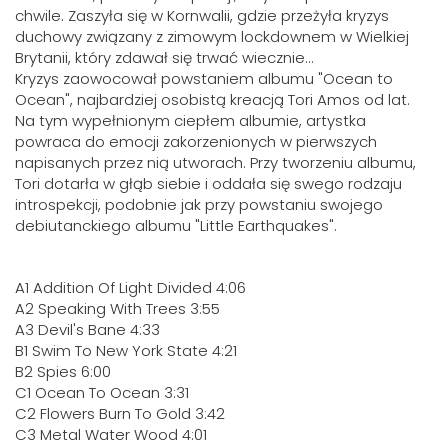
chwile. Zaszyła się w Kornwalii, gdzie przeżyła kryzys
duchowy związany z zimowym lockdownem w Wielkiej
Brytanii, który zdawał się trwać wiecznie…
Kryzys zaowocował powstaniem albumu "Ocean to
Ocean", najbardziej osobistą kreacją Tori Amos od lat.
Na tym wypełnionym ciepłem albumie, artystka
powraca do emocji zakorzenionych w pierwszych
napisanych przez nią utworach. Przy tworzeniu albumu,
Tori dotarła w głąb siebie i oddała się swego rodzaju
introspekcji, podobnie jak przy powstaniu swojego
debiutanckiego albumu "Little Earthquakes".
A1 Addition Of Light Divided 4:06
A2 Speaking With Trees 3:55
A3 Devil's Bane 4:33
B1 Swim To New York State 4:21
B2 Spies 6:00
C1 Ocean To Ocean 3:31
C2 Flowers Burn To Gold 3:42
C3 Metal Water Wood 4:01