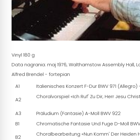
Vinyl 180 g
Data nagrania: maj 1976, Walthamstow Assembly Hall, 
Alfred Brendel - fortepian
A1
Italienisches Konzert F-Dur BWV 971 (Allegro)
Choralvorspiel «Ich Ruf' Zu Dir, Herr Jesu Chri
A2
A3
Präludium (Fantasie) A-Moll BWV 922
B1
Chromatische Fantasie Und Fuge D-Moll BW
Choralbearbeitung «Nun Komm' Der Heiden H
B2