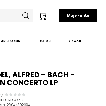
AKCESORIA
USŁUGI
OKAZJE
EL, ALFRED - BACH -
AN CONCERTO LP
ę:
HILIPS RECORDS
ta:
28947892694