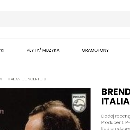
Wyszukaj
KI
PŁYTY/ MUZYKA
GRAMOFONY
CH - ITALIAN CONCERTO LP
BREND
ITALI
Dodaj recenzj
Producent:
P
Kod producen