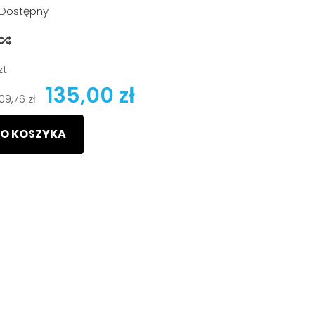
Dostępny
y
zt.
135,00 zł
109,76 zł
O KOSZYKA