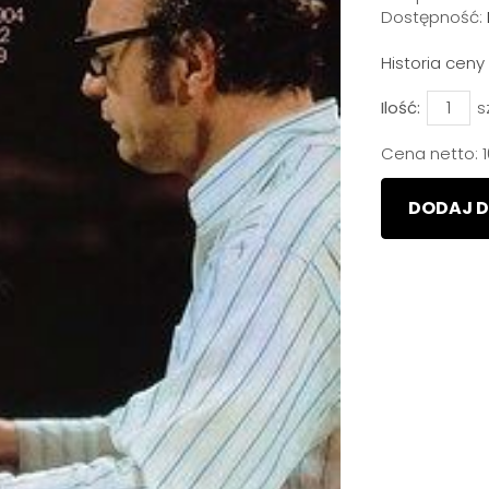
Dostępność:
Historia cen
Ilość:
s
Cena netto:
DODAJ D