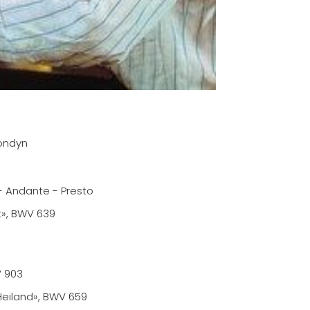
Londyn
 - Andante - Presto
st», BWV 639
V 903
eiland», BWV 659