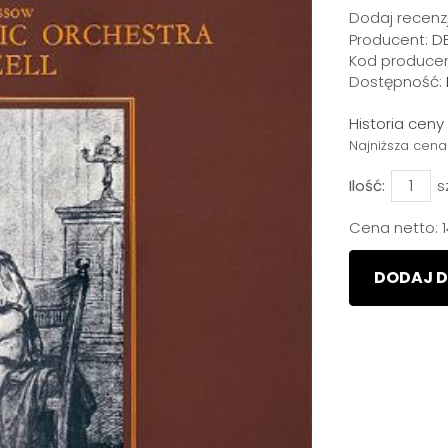
Dodaj recenzj
Producent:
D
Kod producen
Dostępność:
Historia cen
Najniższa cena
Ilość:
s
Cena netto:
DODAJ D