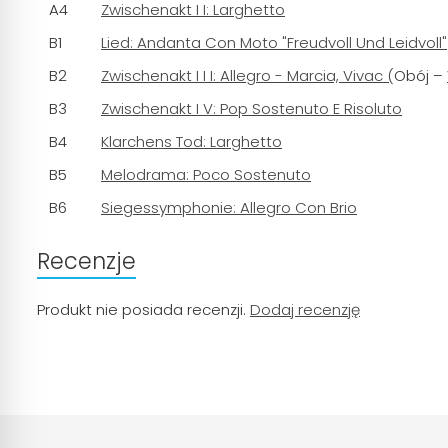
A4
Zwischenakt I I: Larghetto
B1
Lied: Andanta Con Moto "Freudvoll Und Leidvoll"
B2
Zwischenakt I I I: Allegro - Marcia, Vivac (
Obój –
B3
Zwischenakt I V: Pop Sostenuto E Risoluto
B4
Klarchens Tod: Larghetto
B5
Melodrama: Poco Sostenuto
B6
Siegessymphonie: Allegro Con Brio
Recenzje
Produkt nie posiada recenzji.
Dodaj recenzję