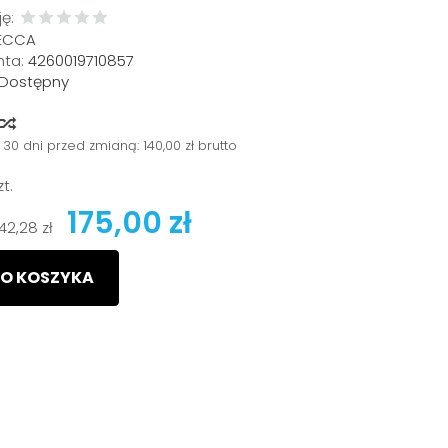
ę:
ECCA
ta:
4260019710857
Dostępny
y
 30 dni przed zmianą:
140,00 zł brutto
zt.
175,00 zł
142,28 zł
O KOSZYKA