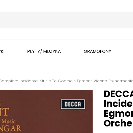
Wyszukaj
KI
PŁYTY/ MUZYKA
GRAMOFONY
mplete Incidental Music To Goethe's Egmont, Vienna Philharmonic 
DECCA
Incide
Egmon
Orches