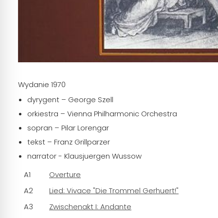
Wydanie 1970
dyrygent
– George Szell
orkiestra
– Vienna Philharmonic Orchestra
sopran
– Pilar Lorengar
tekst
– Franz Grillparzer
narrator - Klausjuergen Wussow
A1
Overture
A2
Lied: Vivace "Die Trommel Gerhuert!"
A3
Zwischenakt I: Andante