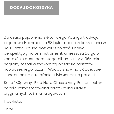
DODAJ DO KOSZYKA
Do czasu pojawienia się Larry'ego Younga tradycja
organowa Hammonda B3 była mocno zakorzeniona w
Soul Jazzie. Young pozwolił spojrzeć z nowej
perspektywy na ten instrument, umieszczając go w
kontekście post-bopu. Jego album Unity z 1965 roku
nagrany został w znakomitej obsadzie mistrzów
nowoczesnego jazzu - Woody Shaw na trąbce, Joe
Henderson na saksofonie i Elvin Jones na perkusji.
Seria 180g winyli Blue Note Classic Vinyl Edition jest w
całości remasterowana przez Kevina Gray z
oryginalnych taśm analogowych
Tracklista:
Unity