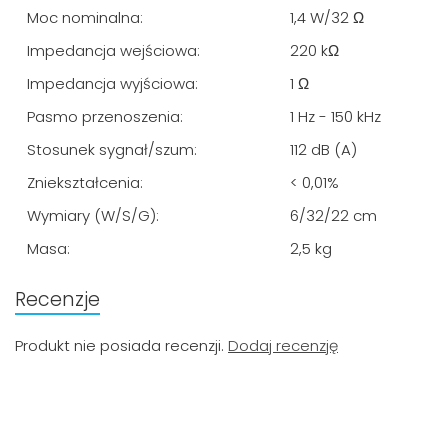
Moc nominalna:
1,4 W/32 Ω
Impedancja wejściowa:
220 kΩ
Impedancja wyjściowa:
1 Ω
Pasmo przenoszenia:
1 Hz - 150 kHz
Stosunek sygnał/szum:
112 dB (A)
Zniekształcenia:
< 0,01%
Wymiary (W/S/G):
6/32/22 cm
Masa:
2,5 kg
Recenzje
Produkt nie posiada recenzji.
Dodaj recenzję