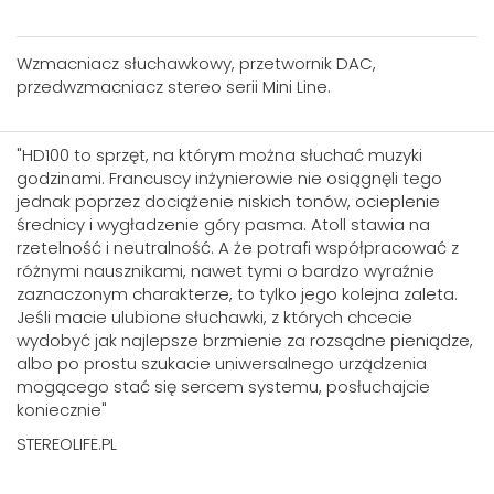
Wzmacniacz słuchawkowy, przetwornik DAC,
przedwzmacniacz stereo serii Mini Line.
"HD100 to sprzęt, na którym można słuchać muzyki
godzinami. Francuscy inżynierowie nie osiągnęli tego
jednak poprzez dociążenie niskich tonów, ocieplenie
średnicy i wygładzenie góry pasma. Atoll stawia na
rzetelność i neutralność. A że potrafi współpracować z
różnymi nausznikami, nawet tymi o bardzo wyraźnie
zaznaczonym charakterze, to tylko jego kolejna zaleta.
Jeśli macie ulubione słuchawki, z których chcecie
wydobyć jak najlepsze brzmienie za rozsądne pieniądze,
albo po prostu szukacie uniwersalnego urządzenia
mogącego stać się sercem systemu, posłuchajcie
koniecznie"
STEREOLIFE.PL