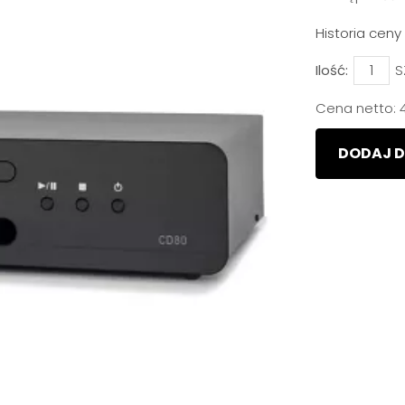
Historia cen
Ilość:
S
Cena netto:
DODAJ D