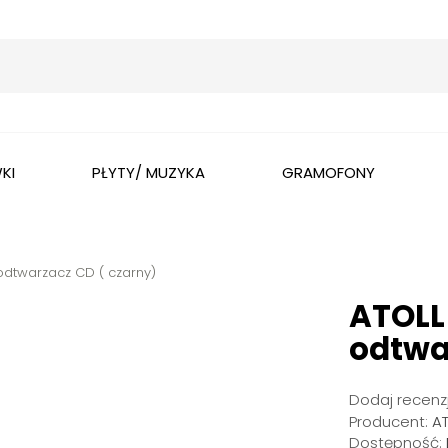
Wyszukaj
KI
PŁYTY/ MUZYKA
GRAMOFONY
odtwarzacz CD ( czarny)
ATOLL
odtwa
Dodaj recenzj
Producent:
A
Dostępność: