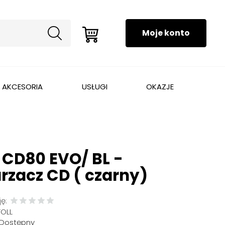
AKCESORIA
USŁUGI
OKAZJE
 CD80 EVO/ BL -
rzacz CD ( czarny)
ę:
TOLL
Dostępny