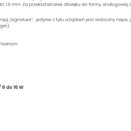
 1.5 mm. Za przekształcanie dźwięku do formy analogowej o
ą „Signature”; jedynie z tyłu urządzeń jest widoczny napis „E
ger).
 zmianom.
/ 9 do 16 W