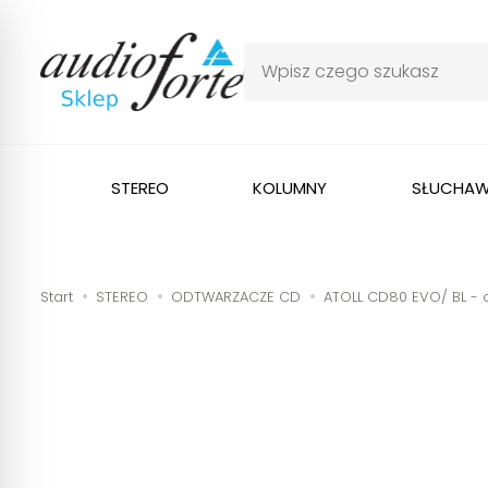
STEREO
KOLUMNY
SŁUCHAW
Start
STEREO
ODTWARZACZE CD
ATOLL CD80 EVO/ BL - 