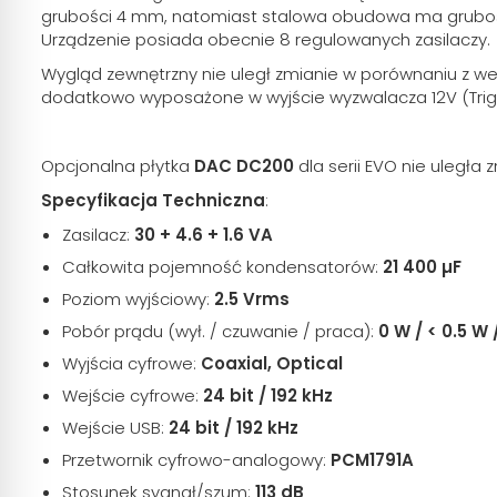
grubości 4 mm, natomiast stalowa obudowa ma grubość
Urządzenie posiada obecnie 8 regulowanych zasilaczy.
Wygląd zewnętrzny nie uległ zmianie w porównaniu z wersj
dodatkowo wyposażone w wyjście wyzwalacza 12V (Trig
Opcjonalna płytka
DAC DC200
dla serii EVO nie uległa
Specyfikacja Techniczna
:
Zasilacz:
30 + 4.6 + 1.6 VA
Całkowita pojemność kondensatorów:
21 400 µF
Poziom wyjściowy:
2.5 Vrms
Pobór prądu (wył. / czuwanie / praca):
0 W / < 0.5 W 
Wyjścia cyfrowe:
Coaxial, Optical
Wejście cyfrowe:
24 bit / 192 kHz
Wejście USB:
24 bit / 192 kHz
Przetwornik cyfrowo-analogowy:
PCM1791A
Stosunek sygnał/szum:
113 dB