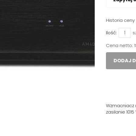
Historia cen
Ilość:
s
Cena netto:
DODAJ D
Wzmacniacz m
zasilanie 1015