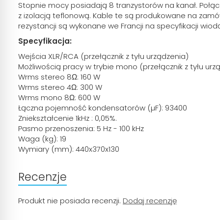
Stopnie mocy posiadają 8 tranzystorów na kanał. Połąc
z izolacją teflonową. Kable te są produkowane na zamów
rezystancji są wykonane we Francji na specyfikacji wiodą
Specyfikacja:
Wejścia XLR/RCA (przełącznik z tyłu urządzenia)
Możliwością pracy w trybie mono (przełącznik z tyłu urz
Wrms stereo 8Ω: 160 W
Wrms stereo 4Ω: 300 W
Wrms mono 8Ω: 600 W
Łączna pojemność kondensatorów (µF): 93400
Zniekształcenie 1kHz : 0,05%.
Pasmo przenoszenia: 5 Hz - 100 kHz
Waga (kg): 19
Wymiary (mm): 440x370x130
Recenzje
Produkt nie posiada recenzji.
Dodaj recenzję