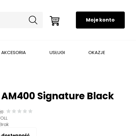
AKCESORIA
USŁUGI
OKAZJE
 AM400 Signature Black
ę:
TOLL
Brak
o dostępność