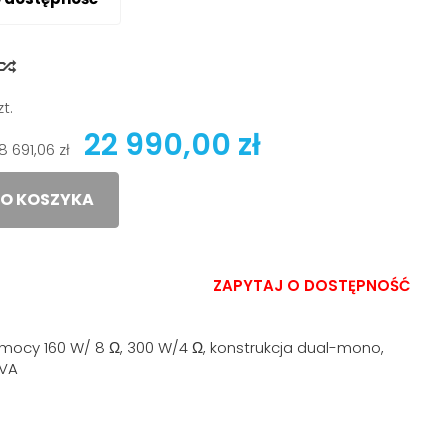
y
zt.
22 990,00 zł
18 691,06 zł
O KOSZYKA
ZAPYTAJ O DOSTĘPNOŚĆ
ocy 160 W/ 8 Ω, 300 W/4 Ω, konstrukcja dual-mono,
 VA