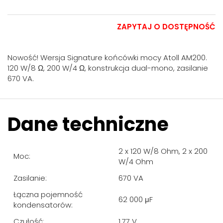
ZAPYTAJ O DOSTĘPNOŚĆ
Nowość! Wersja Signature końcówki mocy Atoll AM200.
120 W/8 Ω, 200 W/4 Ω, konstrukcja dual-mono, zasilanie
670 VA.
Dane techniczne
2 x 120 W/8 Ohm, 2 x 200
Moc:
W/4 Ohm
Zasilanie:
670 VA
Łączna pojemność
62 000 μF
kondensatorów:
Czułość:
1,77 V