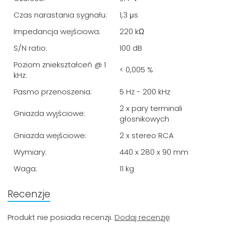
Czas narastania sygnału:
1,3 μs
Impedancja wejściowa:
220 kΩ
S/N ratio:
100 dB
Poziom zniekształceń @ 1
< 0,005 %
kHz:
Pasmo przenoszenia:
5 Hz - 200 kHz
2 x pary terminali
Gniazda wyjściowe:
głosnikowych
Gniazda wejściowe:
2 x stereo RCA
Wymiary:
440 x 280 x 90 mm
Waga:
11 kg
Recenzje
Produkt nie posiada recenzji.
Dodaj recenzję