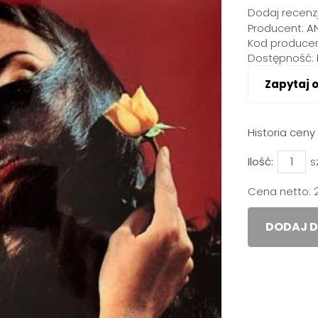
Dodaj recenzj
Producent:
A
Kod producen
Dostępność:
Zapytaj 
Historia cen
Ilość:
s
Cena netto:
DODAJ D