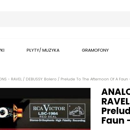
Wyszukaj
KI
PŁYTY/ MUZYKA
GRAMOFONY
 - RAVEL / DEBUSSY: Bolero / Prelude To The Afternoon Of A Faun
ANALO
RAVEL 
Prelud
Faun 