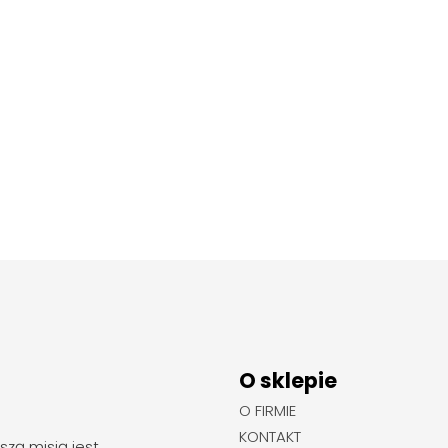
O sklepie
O FIRMIE
KONTAKT
szą misją jest