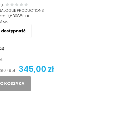
ę:
NALOGUE PRODUCTIONS
ta:
7,53088E+11
Brak
o dostępność
y
zt.
345,00 zł
280,49 zł
O KOSZYKA