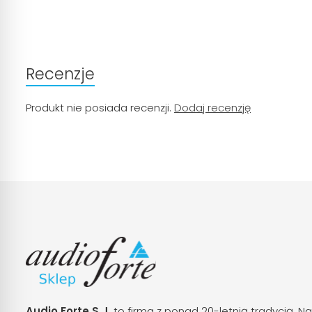
Recenzje
Produkt nie posiada recenzji.
Dodaj recenzję
Audio Forte S.J.
to firma z ponad 20-letnią tradycją. Na