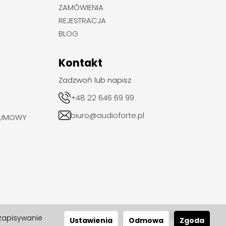
ZAMÓWIENIA
REJESTRACJA
BLOG
Kontakt
Zadzwoń lub napisz
+48 22 646 69 99
biuro@audioforte.pl
 UMOWY
 zapisywanie
realizacja 2024
Ustawienia
Odmowa
Zgoda