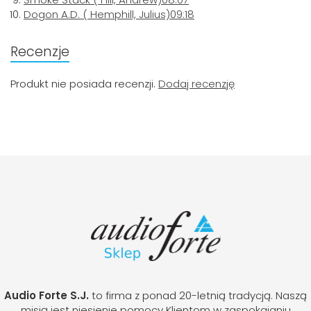
Dogon A.D.
( Hemphill, Julius)
09:18
Recenzje
Produkt nie posiada recenzji.
Dodaj recenzję
Audio Forte S.J.
to firma z ponad 20-letnią tradycją. Naszą
misją jest niesienie pomocy Klientom w zaspokajaniu