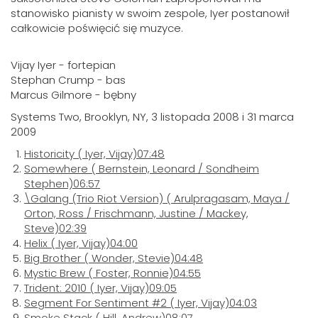
stanowisko pianisty w swoim zespole, Iyer postanowił
całkowicie poświęcić się muzyce.
Vijay Iyer - fortepian
Stephan Crump - bas
Marcus Gilmore - bębny
Systems Two, Brooklyn, NY, 3 listopada 2008 i 31 marca
2009
Historicity
( Iyer, Vijay)
07:48
Somewhere
( Bernstein, Leonard / Sondheim
Stephen)
06:57
\Galang (Trio Riot Version)
( Arulpragasam, Maya /
Orton, Ross / Frischmann, Justine / Mackey,
Steve)
02:39
Helix
( Iyer, Vijay)
04:00
Big Brother
( Wonder, Stevie)
04:48
Mystic Brew
( Foster, Ronnie)
04:55
Trident: 2010
( Iyer, Vijay)
09:05
Segment For Sentiment #2
( Iyer, Vijay)
04:03
Smoke Stack
( Hill, Andrew)
08:07