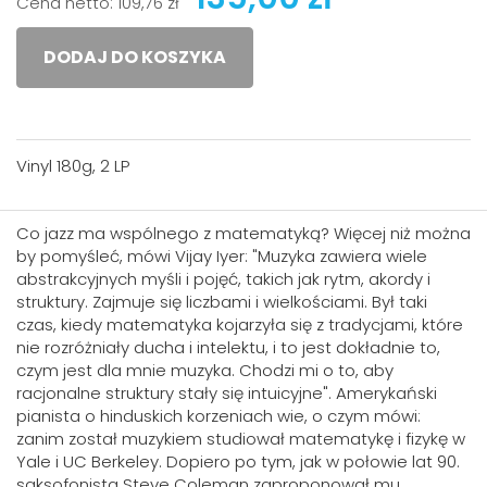
Cena netto:
109,76 zł
DODAJ DO KOSZYKA
Vinyl 180g, 2 LP
Co jazz ma wspólnego z matematyką? Więcej niż można
by pomyśleć, mówi Vijay Iyer: "Muzyka zawiera wiele
abstrakcyjnych myśli i pojęć, takich jak rytm, akordy i
struktury. Zajmuje się liczbami i wielkościami. Był taki
czas, kiedy matematyka kojarzyła się z tradycjami, które
nie rozróżniały ducha i intelektu, i to jest dokładnie to,
czym jest dla mnie muzyka. Chodzi mi o to, aby
racjonalne struktury stały się intuicyjne". Amerykański
pianista o hinduskich korzeniach wie, o czym mówi:
zanim został muzykiem studiował matematykę i fizykę w
Yale i UC Berkeley. Dopiero po tym, jak w połowie lat 90.
saksofonista Steve Coleman zaproponował mu