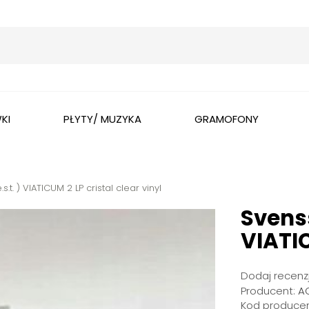
Wyszukaj
KI
PŁYTY/ MUZYKA
GRAMOFONY
s.t. ) VIATICUM 2 LP cristal clear vinyl
Svenss
VIATIC
Dodaj recenzj
Producent:
A
Kod producen