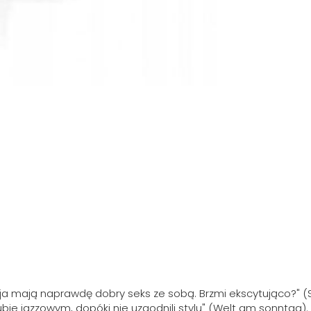
usja mają naprawdę dobry seks ze sobą. Brzmi ekscytująco?" (
klubie jazzowym, dopóki nie uzgodnili stylu" (Welt am sonntag).