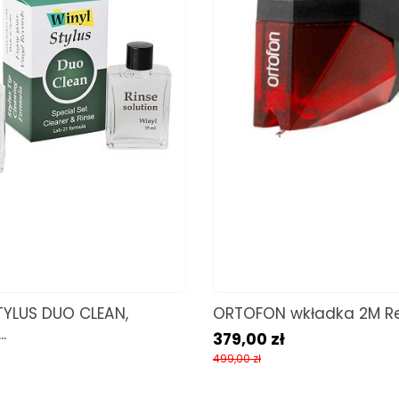
TYLUS DUO CLEAN,
ORTOFON wkładka 2M R
.
379,00 zł
499,00 zł