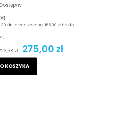
Dostępny
y
 30 dni przed zmianą:
165,00 zł brutto
zt.
275,00 zł
223,58 zł
O KOSZYKA