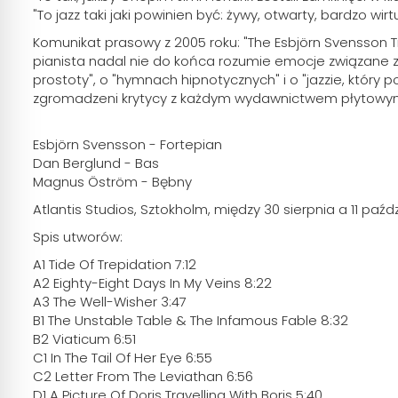
"To jazz taki jaki powinien być: żywy, otwarty, bardzo 
Komunikat prasowy z 2005 roku: "The Esbjörn Svensson Tr
pianista nadal nie do końca rozumie emocje związane z 
prostoty", o "hymnach hipnotycznych" i o "jazzie, który
zgromadzeni krytycy z każdym wydawnictwem płytowym o
Esbjörn Svensson - Fortepian
Dan Berglund - Bas
Magnus Öström - Bębny
Atlantis Studios, Sztokholm, między 30 sierpnia a 11 paźdz
Spis utworów:
A1 Tide Of Trepidation 7:12
A2 Eighty-Eight Days In My Veins 8:22
A3 The Well-Wisher 3:47
B1 The Unstable Table & The Infamous Fable 8:32
B2 Viaticum 6:51
C1 In The Tail Of Her Eye 6:55
C2 Letter From The Leviathan 6:56
D1 A Picture Of Doris Travelling With Boris 5:40