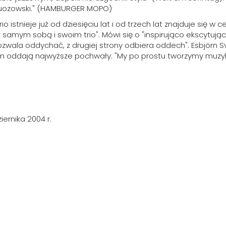
wirtuozowski." (HAMBURGER MOPO)
io istnieje już od dziesięciu lat i od trzech lat znajduje si
samym sobą i swoim trio". Mówi się o "inspirująco ekscytując
 pozwala oddychać, z drugiej strony odbiera oddech". Esbjörn
ddają najwyższe pochwały: "My po prostu tworzymy muzykę, 
iernika 2004 r.