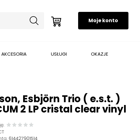
AKCESORIA
USŁUGI
OKAZJE
on, Esbjörn Trio ( e.s.t. )
UM 2 LP cristal clear vinyl
ę:
CT
ta:
614427901514