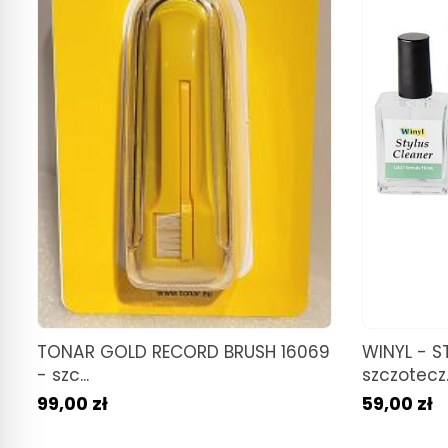
TONAR GOLD RECORD BRUSH 16069
WINYL - S
- szc...
szczotecz..
99,00 zł
59,00 zł