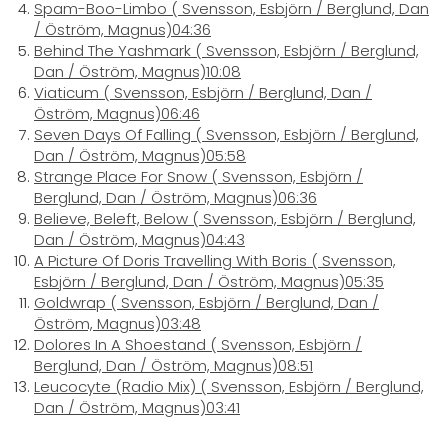
Spam-Boo-Limbo
( Svensson, Esbjörn / Berglund, Dan
/ Öström, Magnus)
04:36
Behind The Yashmark
( Svensson, Esbjörn / Berglund,
Dan / Öström, Magnus)
10:08
Viaticum
( Svensson, Esbjörn / Berglund, Dan /
Öström, Magnus)
06:46
Seven Days Of Falling
( Svensson, Esbjörn / Berglund,
Dan / Öström, Magnus)
05:58
Strange Place For Snow
( Svensson, Esbjörn /
Berglund, Dan / Öström, Magnus)
06:36
Believe, Beleft, Below
( Svensson, Esbjörn / Berglund,
Dan / Öström, Magnus)
04:43
A Picture Of Doris Travelling With Boris
( Svensson,
Esbjörn / Berglund, Dan / Öström, Magnus)
05:35
Goldwrap
( Svensson, Esbjörn / Berglund, Dan /
Öström, Magnus)
03:48
Dolores In A Shoestand
( Svensson, Esbjörn /
Berglund, Dan / Öström, Magnus)
08:51
Leucocyte (Radio Mix)
( Svensson, Esbjörn / Berglund,
Dan / Öström, Magnus)
03:41