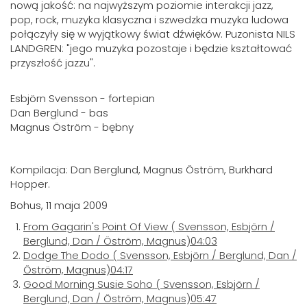
nową jakość: na najwyższym poziomie interakcji jazz,
pop, rock, muzyka klasyczna i szwedzka muzyka ludowa
połączyły się w wyjątkowy świat dźwięków. Puzonista NILS
LANDGREN: "jego muzyka pozostaje i będzie kształtować
przyszłość jazzu".
Esbjörn Svensson - fortepian
Dan Berglund - bas
Magnus Öström - bębny
Kompilacja: Dan Berglund, Magnus Öström, Burkhard
Hopper.
Bohus, 11 maja 2009
From Gagarin's Point Of View
( Svensson, Esbjörn /
Berglund, Dan / Öström, Magnus)
04:03
Dodge The Dodo
( Svensson, Esbjörn / Berglund, Dan /
Öström, Magnus)
04:17
Good Morning Susie Soho
( Svensson, Esbjörn /
Berglund, Dan / Öström, Magnus)
05:47