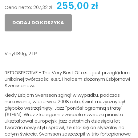
255,00 zł
Cena netto:
207,32 zł
DODAJ DO KOSZYKA
Vinyl 180g, 2 LP
RETROSPECTIVE - The Very Best Of e.s.t. jest przeglądem
unikalnej twórczości e.s.t. i hołdem złożonym Esbjörnowi
Svenssonowi.
Kiedy Esbjörn Svensson zginął w wypadku, podczas
nurkowania, w czerwcu 2008 roku, świat muzyczny był
głęboko wstrząśnięty. Jazz "poniósł ogromną stratę"
(STERN). Wraz z kolegami z zespołu szwedzki pianista
ukształtował europejski jazz ostatnich dziesięciu lat
tworząc nowy styl i sprawił, że stał się on słyszalny na
całym świecie. Svensson zaszczepił w trio fortepianowe