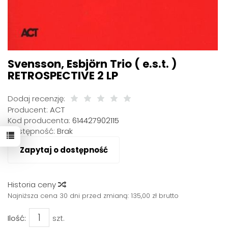
Svensson, Esbjörn Trio ( e.s.t. )
RETROSPECTIVE 2 LP
Dodaj recenzję:
Producent:
ACT
Kod producenta:
614427902115
Dostępność:
Brak
Zapytaj o dostępność
Historia ceny
Najniższa cena 30 dni przed zmianą:
135,00 zł brutto
Ilość:
szt.