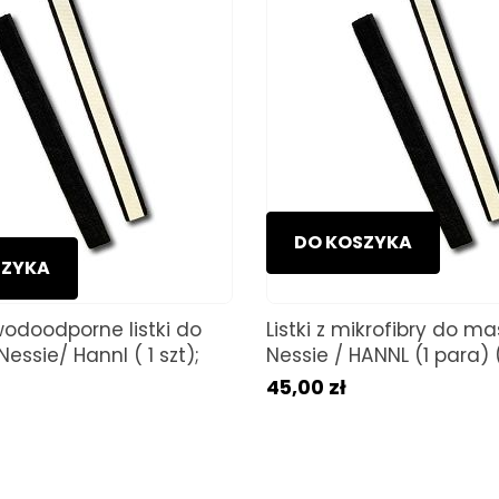
DO KOSZYKA
SZYKA
wodoodporne listki do
Listki z mikrofibry do m
ssie/ Hannl ( 1 szt);
Nessie / HANNL (1 para)
45,00 zł