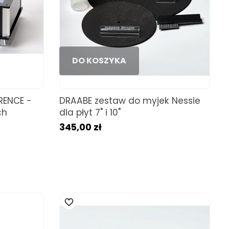
DO KOSZYKA
RENCE -
DRAABE zestaw do myjek Nessie
ch
dla płyt 7" i 10"
345,00 zł