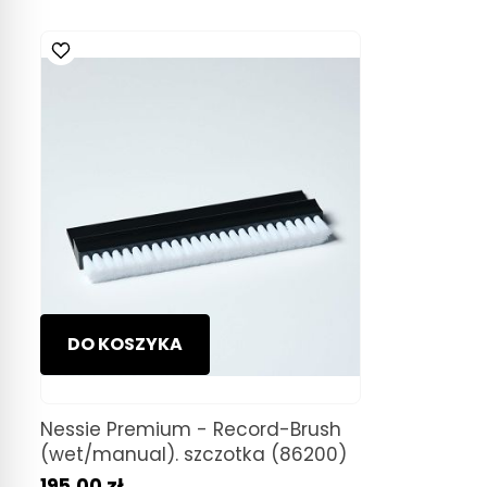
DO KOSZYKA
Nessie Premium - Record-Brush
(wet/manual). szczotka (86200)
195,00 zł