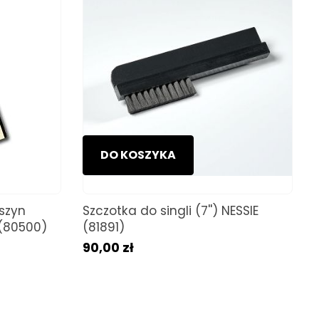
DO KOSZYKA
aszyn
Szczotka do singli (7'') NESSIE
 (80500)
(81891)
90,00 zł