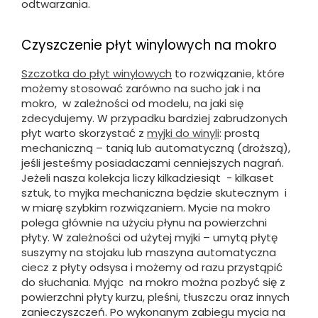
odtwarzania.
Czyszczenie płyt winylowych na mokro
Szczotka do płyt winylowych
to rozwiązanie, które
możemy stosować zarówno na sucho jak i na
mokro, w zależności od modelu, na jaki się
zdecydujemy. W przypadku bardziej zabrudzonych
płyt warto skorzystać z
myjki do winyli
: prostą
mechaniczną – tanią lub automatyczną (droższą),
jeśli jesteśmy posiadaczami cenniejszych nagrań.
Jeżeli nasza kolekcja liczy kilkadziesiąt - kilkaset
sztuk, to myjka mechaniczna będzie skutecznym i
w miarę szybkim rozwiązaniem. Mycie na mokro
polega głównie na użyciu płynu na powierzchni
płyty. W zależności od użytej myjki – umytą płytę
suszymy na stojaku lub maszyna automatyczna
ciecz z płyty odsysa i możemy od razu przystąpić
do słuchania. Myjąc na mokro można pozbyć się z
powierzchni płyty kurzu, pleśni, tłuszczu oraz innych
zanieczyszczeń. Po wykonanym zabiegu mycia na